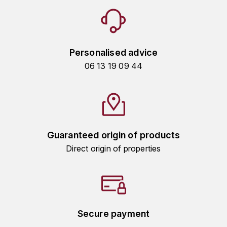
TOGOUCHI
FOURRIER JEAN-MARIE
V
G
VELIER
Personalised advice
GARCIA PIERRE-OLIVIER
W
06 13 19 09 44
GAUNOUX FRANÇOIS
WATERFORD
GAVIGNET PHILIPPE
WHYTE MACKAY
GEANTET-PANSIOT
WILLIAM GRANT & SON'S
Guaranteed origin of products
Direct origin of properties
GIRARDIN PIERRE
WILLIAMS & HUMBERT
GIRARDIN VINCENT
WINDSOR
Y
GOUGES HENRI
Secure payment
YAMAZAKURA