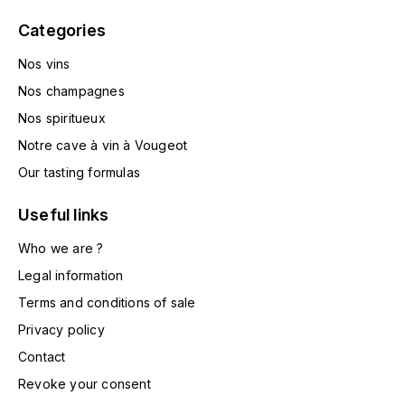
HARMAND-GEOFFROY
Categories
HUDELOT-NOELLAT ALAIN
Nos vins
Nos champagnes
HÉRITIERS DU COMTE LAFON
Nos spiritueux
J
Notre cave à vin à Vougeot
Our tasting formulas
JACQUESSON
Useful links
JADOT LOUIS
Who we are ?
JAYER-GILLES
Legal information
Terms and conditions of sale
JEANNOT QUENTIN
Privacy policy
JOBLOT
Contact
Revoke your consent
L