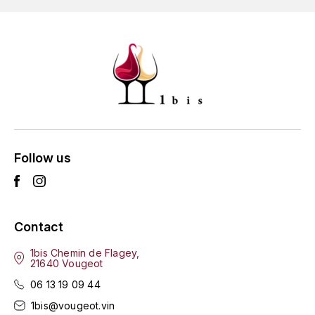
GRAS ALAIN
YUSHAN
GRIVOT JEAN
Z
GROFFIER ROBERT
ZACAPA
GROS A-F
GROS ANNE
Follow us
GUILLON JEAN-MICHEL
GUYOT OLIVIER
Contact
H
1bis Chemin de Flagey,
HAEGELEN-JAYER
21640 Vougeot
06 13 19 09 44
HAISMA MARK
1bis@vougeot.vin