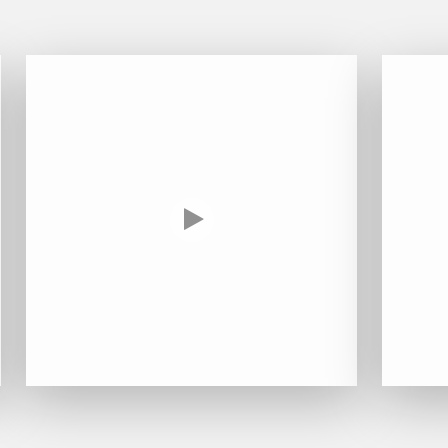
MUGNIER JACQUES-FRÉDÉRIC
MÉO-CAMUZET
N
NAUDIN CLAIRE
NOELLAT GEORGES
NOELLAT MICHEL
P
PATAILLE SYLVAIN
PERROT-MINOT
PONSOT