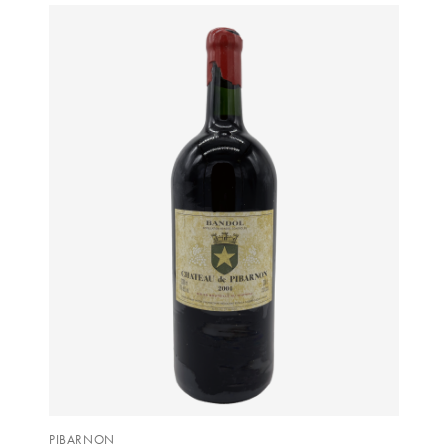
LORENZON
M
MACHARD DE GRAMONT
MAGNIEN FRÉDÉRIC
MAGNIEN HENRI
MAISON AMBROISE
MATROT
MAXIME CROTET
MIKULSKI FRANÇOIS
MOILLARD-GRIVOT
PIBARNON