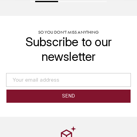
PRIEURÉ-ROCH
R
RAMONET JEAN-CLAUDE
SO YOU DON'T MISS ANYTHING
Subscribe to our
RAPET
newsletter
RAQUILLET FRANÇOIS
RAVENEAU FRANÇOIS
RION PATRICE
ROC BREÏA
ROMANÉE-CONTI (DOMAINE DE LA)
ROSSIGNOL NICOLAS