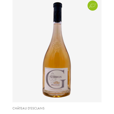
GRAS ALAIN
YUSHAN
GRIVOT JEAN
Z
GROFFIER ROBERT
ZACAPA
GROS A-F
GROS ANNE
GUILLON JEAN-MICHEL
GUYOT OLIVIER
H
HAEGELEN-JAYER
HAISMA MARK
CHÂTEAU D'ESCLANS