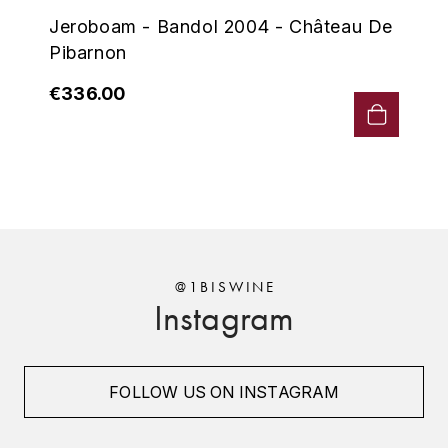
Jeroboam - Bandol 2004 - Château De
MONGEARD-MUGNERET
Pibarnon
MOREAU BERNARD
€336.00
MORET DAVID
MOREY MARC
MOREY PIERRE
MORTET ARNAUD
@1BISWINE
Instagram
MORTET DENIS
MUGNERET-GIBOURG
FOLLOW US ON INSTAGRAM
MUGNERET GÉRARD