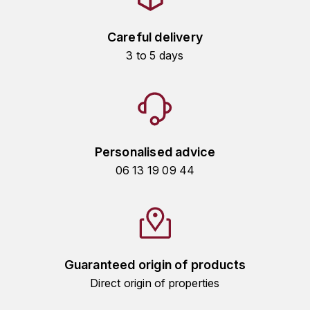
ROUGEOT-DUPIN MARC
Careful delivery
3 to 5 days
ROUGET EMMANUEL
ROULOT
ROUMIER GEORGES
Personalised advice
ROUSSEAU ARMAND
06 13 19 09 44
S
SAISONS
SAOUMA
Guaranteed origin of products
SAUZET ÉTIENNE
Direct origin of properties
T