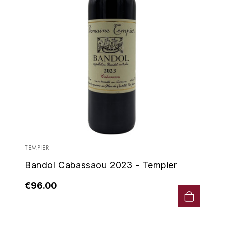
LA VIGNERAIE
LECHENEAUT VINCENT
LEFLAIVE
LE MOINE LUCIEN
LEROY
LES HORÉES
TEMPIER
LIGNIER-MICHELOT VIRGILE
Bandol Cabassaou 2023 - Tempier
LIGNIER HUBERT
€96.00
LIVERA PHILIPPE