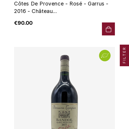
Côtes De Provence - Rosé - Garrus -
HARMAND-GEOFFROY
2016 - Château...
HUDELOT-NOELLAT ALAIN
€90.00
HÉRITIERS DU COMTE LAFON
J
FILTER
JACQUESSON
JADOT LOUIS
JAYER-GILLES
JEANNOT QUENTIN
JOBLOT
L