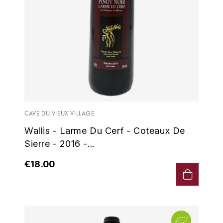
ENTE BENOIT
R
ESMONIN SYLVIE
REAL COMPANIA
EUGÉNIE
ROULOT
EYRE JANE
ROZES
F
S
CAVE DU VIEUX VILLAGE
FAIVELEY
SAINT-ETIENNE
Wallis - Larme Du Cerf - Coteaux De
T
FAURE NICOLAS
Sierre - 2016 -...
TAYLOR'S
€18.00
FELETTIG
THE GLENLIVET
FERRET
TOGOUCHI
FONTAINE-GAGNARD