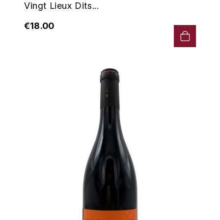
GRAS ALAIN
Vingt Lieux Dits...
YUSHAN
€18.00
GRIVOT JEAN
Z
GROFFIER ROBERT
ZACAPA
GROS A-F
GROS ANNE
GUILLON JEAN-MICHEL
GUYOT OLIVIER
H
HAEGELEN-JAYER
HAISMA MARK