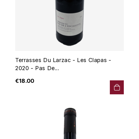
MONGEARD-MUGNERET
MOREAU BERNARD
MORET DAVID
MOREY MARC
Terrasses Du Larzac - Les Clapas -
2020 - Pas De...
MOREY PIERRE
€18.00
MORTET ARNAUD
MORTET DENIS
MUGNERET-GIBOURG
MUGNERET GÉRARD