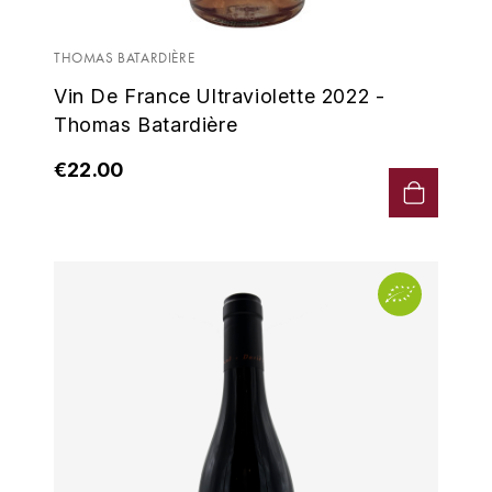
ROUGEOT-DUPIN MARC
THOMAS BATARDIÈRE
Vin De France Ultraviolette 2022 -
ROUGET EMMANUEL
Thomas Batardière
ROULOT
€22.00
ROUMIER GEORGES
ROUSSEAU ARMAND
S
SAISONS
SAOUMA
SAUZET ÉTIENNE
T