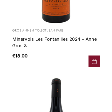
HARMAND-GEOFFROY
HUDELOT-NOELLAT ALAIN
HÉRITIERS DU COMTE LAFON
GROS ANNE & TOLLOT JEAN-PAUL
Minervois Les Fontanilles 2024 - Anne
J
Gros &...
JACQUESSON
€18.00
JADOT LOUIS
JAYER-GILLES
JEANNOT QUENTIN
JOBLOT
L