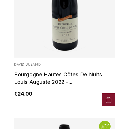
TARDY JEAN
THIRIET CAMILLE
TOLLOT-BEAUT
TRAPET
DAVID DUBAND
TREMBLAY CÉCILE
Bourgogne Hautes Côtes De Nuits
V
Louis Auguste 2022 -...
VALETTE
€24.00
VAN CANNEYT CHARLES
VAROILLES (DOMAINE DES)