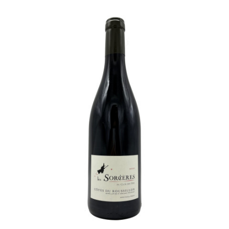
LA VIGNERAIE
LECHENEAUT VINCENT
LEFLAIVE
LE MOINE LUCIEN
LEROY
LES HORÉES
LIGNIER-MICHELOT VIRGILE
LIGNIER HUBERT
LIVERA PHILIPPE