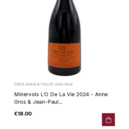
L'ARLOT (DOMAINE DE)
LAFARGE MICHEL
LAMARCHE FRANÇOIS
LAMBRAYS (DOMAINE DES)
LAMY-CAILLAT
LAMY HUBERT
GROS ANNE & TOLLOT JEAN-PAUL
LAMY RENÉ
Minervois L’O De La Vie 2024 - Anne
Gros & Jean-Paul...
LATOUR LOUIS
€18.00
LAURENT DOMINIQUE