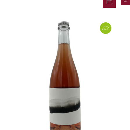
PRIEURÉ-ROCH
R
RAMONET JEAN-CLAUDE
RAPET
RAQUILLET FRANÇOIS
RAVENEAU FRANÇOIS
RION PATRICE
ROC BREÏA
ROMANÉE-CONTI (DOMAINE DE LA)
ROSSIGNOL NICOLAS