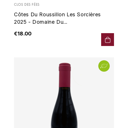
LORENZON
CLOS DES FÉES
M
Côtes Du Roussillon Les Sorcières
2025 - Domaine Du...
MACHARD DE GRAMONT
€18.00
MAGNIEN FRÉDÉRIC
MAGNIEN HENRI
MAISON AMBROISE
MATROT
MAXIME CROTET
MIKULSKI FRANÇOIS
MOILLARD-GRIVOT