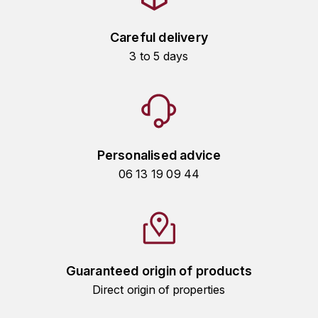
KROHN
DANCER VINCENT
L
Careful delivery
3 to 5 days
LA MAISON DU WHISKY
DAUVISSAT VINCENT
LINDRUM
DELAGRANGE BERNARD
LONGMORN
DELARCHE MARIUS
Personalised advice
M
DESAUNAY-BISSEY
06 13 19 09 44
MACALLAN
DE VILLAINE (DOMAINE DE)
MAC MALDEN
DOMAINE DE LA BONGRAN
MALTECO
Guaranteed origin of products
DOMAINE FOURRIER
Direct origin of properties
MESSIAS
DROUHIN JOSEPH