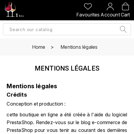
BACK
BACK
BACK
BACK
Favourites
Account
Cart
A
A
A
A
ALLEMAGNE
AMBROISE BERTRAND
AGRAPART
ABERLOUR
B
ALSACE
AMIOT-SERVELLE
AKASHI
Home
Mentions légales
BILLECART-SALMON
ARGENTINE
ARLAUD
ARDBEG
BOLLINGER
MENTIONS LÉGALES
B
ARNOUX-LACHAUX
ARTIST
BEAUJOLAIS
BOUCHARD CÉDRIC
B
Mentions légales
ARNOUX ROBERT
C
Crédits
BORDEAUX
BENROMACH
AUDOIN CHARLES
Conception et production :
CHARTOGNE-TAILLET
BOURGOGNE
BLACK JAMAÏCA
cette boutique en ligne a été créée à l'aide du
logiciel
AUVENAY
CLANDESTIN
PrestaShop.
Rendez-vous sur le
blog e-commerce de
C
BLACKWELL
B
PrestaShop
pour vous tenir au courant des dernières