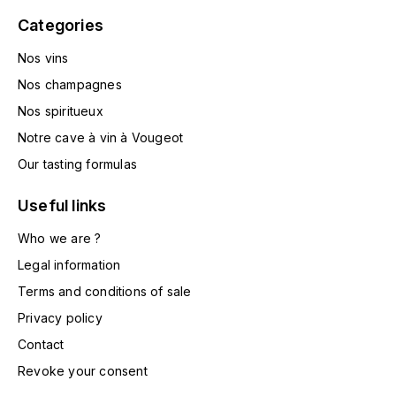
MICHEL COUVREUR
Categories
DUBAND DAVID
MONKEY SHOULDER
Nos vins
DUGAT-PY BERNARD
Nos champagnes
N
Nos spiritueux
NIEPORT
DUGAT CLAUDE
Notre cave à vin à Vougeot
NIKKA
Our tasting formulas
DUJAC FILS & PÈRE
O
Useful links
DUPONT-TISSERANDOT
ORCINES
Who we are ?
DURIEUX YANN
Legal information
OSMANN
Terms and conditions of sale
DUROCHÉ
P
Privacy policy
E
PENNY BLUE
Contact
ENTE ARNAUD
Revoke your consent
PLANTATION