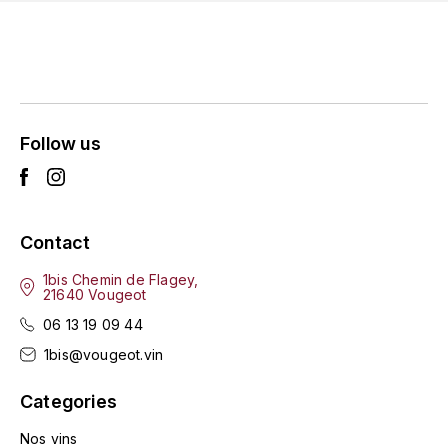
MICHEL COUVREUR
DUBAND DAVID
MONKEY SHOULDER
DUGAT-PY BERNARD
N
NIEPORT
DUGAT CLAUDE
Follow us
NIKKA
DUJAC FILS & PÈRE
O
DUPONT-TISSERANDOT
Contact
ORCINES
1bis Chemin de Flagey,
DURIEUX YANN
21640 Vougeot
OSMANN
06 13 19 09 44
DUROCHÉ
P
1bis@vougeot.vin
E
PENNY BLUE
Categories
ENTE ARNAUD
PLANTATION
Nos vins