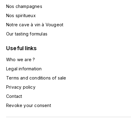
ENTE BENOIT
Nos champagnes
R
Nos spiritueux
ESMONIN SYLVIE
REAL COMPANIA
Notre cave à vin à Vougeot
EUGÉNIE
Our tasting formulas
ROULOT
Useful links
EYRE JANE
ROZES
Who we are ?
F
S
Legal information
FAIVELEY
SAINT-ETIENNE
Terms and conditions of sale
T
FAURE NICOLAS
Privacy policy
TAYLOR'S
Contact
FELETTIG
Revoke your consent
THE GLENLIVET
FERRET
TOGOUCHI
FONTAINE-GAGNARD