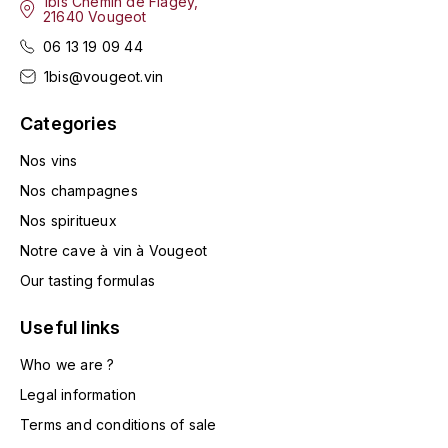
1bis Chemin de Flagey,
ENTE BENOIT
21640 Vougeot
R
06 13 19 09 44
ESMONIN SYLVIE
REAL COMPANIA
1bis@vougeot.vin
EUGÉNIE
ROULOT
Categories
EYRE JANE
ROZES
Nos vins
Nos champagnes
F
S
Nos spiritueux
FAIVELEY
SAINT-ETIENNE
Notre cave à vin à Vougeot
T
Our tasting formulas
FAURE NICOLAS
TAYLOR'S
Useful links
FELETTIG
THE GLENLIVET
Who we are ?
FERRET
Legal information
TOGOUCHI
Terms and conditions of sale
FONTAINE-GAGNARD