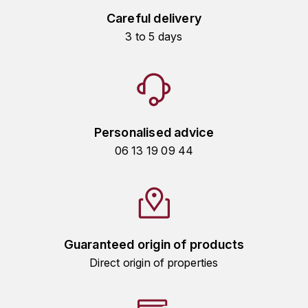
KROHN
Careful delivery
DANCER VINCENT
L
3 to 5 days
LA MAISON DU WHISKY
DAUVISSAT VINCENT
LINDRUM
DELAGRANGE BERNARD
LONGMORN
Personalised advice
DELARCHE MARIUS
06 13 19 09 44
M
DESAUNAY-BISSEY
MACALLAN
DE VILLAINE (DOMAINE DE)
MAC MALDEN
DOMAINE DE LA BONGRAN
Guaranteed origin of products
MALTECO
Direct origin of properties
DOMAINE FOURRIER
MESSIAS
DROUHIN JOSEPH