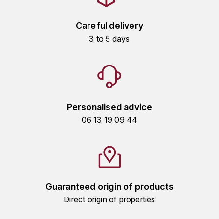
KROHN
DANCER VINCENT
L
Careful delivery
3 to 5 days
LA MAISON DU WHISKY
DAUVISSAT VINCENT
LINDRUM
DELAGRANGE BERNARD
LONGMORN
DELARCHE MARIUS
Personalised advice
M
DESAUNAY-BISSEY
06 13 19 09 44
MACALLAN
DE VILLAINE (DOMAINE DE)
MAC MALDEN
DOMAINE DE LA BONGRAN
MALTECO
Guaranteed origin of products
DOMAINE FOURRIER
Direct origin of properties
MESSIAS
DROUHIN JOSEPH