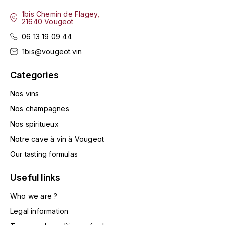
ENTE BENOIT
R
1bis Chemin de Flagey,
21640 Vougeot
ESMONIN SYLVIE
REAL COMPANIA
06 13 19 09 44
1bis@vougeot.vin
EUGÉNIE
ROULOT
Categories
EYRE JANE
ROZES
Nos vins
F
S
Nos champagnes
FAIVELEY
SAINT-ETIENNE
Nos spiritueux
T
Notre cave à vin à Vougeot
FAURE NICOLAS
Our tasting formulas
TAYLOR'S
FELETTIG
Useful links
THE GLENLIVET
FERRET
Who we are ?
TOGOUCHI
Legal information
FONTAINE-GAGNARD