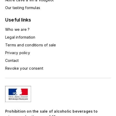
GRAS ALAIN
Our tasting formulas
YUSHAN
GRIVOT JEAN
Z
Useful links
GROFFIER ROBERT
ZACAPA
Who we are ?
Legal information
GROS A-F
Terms and conditions of sale
GROS ANNE
Privacy policy
Contact
GUILLON JEAN-MICHEL
Revoke your consent
GUYOT OLIVIER
H
HAEGELEN-JAYER
HAISMA MARK
Prohibition on the sale of alcoholic beverages to