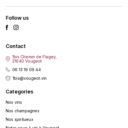
TOGOUCHI
FOURRIER JEAN-MARIE
V
Follow us
G
VELIER
GARCIA PIERRE-OLIVIER
W
GAUNOUX FRANÇOIS
Contact
WATERFORD
1bis Chemin de Flagey,
GAVIGNET PHILIPPE
WHYTE MACKAY
21640 Vougeot
06 13 19 09 44
GEANTET-PANSIOT
WILLIAM GRANT & SON'S
1bis@vougeot.vin
GIRARDIN PIERRE
WILLIAMS & HUMBERT
Categories
GIRARDIN VINCENT
Nos vins
WINDSOR
Nos champagnes
Y
GOUGES HENRI
Nos spiritueux
YAMAZAKURA
Notre cave à vin à Vougeot