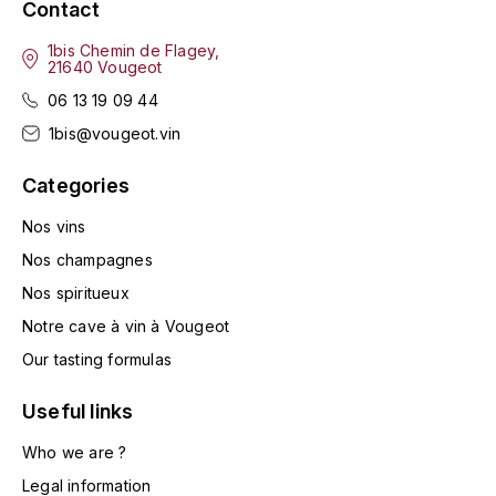
Contact
KROHN
1bis Chemin de Flagey,
DANCER VINCENT
L
21640 Vougeot
LA MAISON DU WHISKY
06 13 19 09 44
DAUVISSAT VINCENT
1bis@vougeot.vin
LINDRUM
DELAGRANGE BERNARD
Categories
LONGMORN
DELARCHE MARIUS
Nos vins
M
Nos champagnes
DESAUNAY-BISSEY
MACALLAN
Nos spiritueux
DE VILLAINE (DOMAINE DE)
Notre cave à vin à Vougeot
MAC MALDEN
Our tasting formulas
DOMAINE DE LA BONGRAN
MALTECO
Useful links
DOMAINE FOURRIER
Who we are ?
MESSIAS
Legal information
DROUHIN JOSEPH