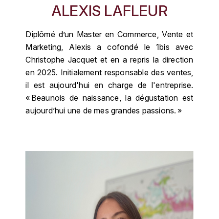
LOIRE
ALEXIS LAFLEUR
BOILLOT GUILLAUME
DUFOUR JULIE
P
CHRISTIAN DROUIN
H
BOILLOT HENRI
Diplômé d’un Master en Commerce, Vente et
PROVENCE
CLÉMENT
HENIN ROMAIN
Marketing, Alexis a cofondé le 1bis avec
BOISSON ANNE
Christophe Jacquet et en a repris la direction
PYRÉNÉES
COLOMA
HORIOT SERGE ET OLIVIER
en 2025. Initialement responsable des ventes,
BOUVIER RENÉ
R
il est aujourd'hui en charge de l'entreprise.
CUBANEY
HÉBRART
« Beaunois de naissance, la dégustation est
RHÔNE
BOUVIER RÉGIS
aujourd’hui une de mes grandes passions. »
D
K
S
BRUGNOT JEAN
DIPLOMATICO
KRUG
SAVOIE
C
L
DUNCAN TAYLOR
SUISSE
CARILLON FRANÇOIS
LANSON
E
U
CATHIARD SYLVAIN
EL RON PROHIBIDO
LAURENT-PERRIER
USA
F
CHAMPY BORIS
LAVAL GEORGES