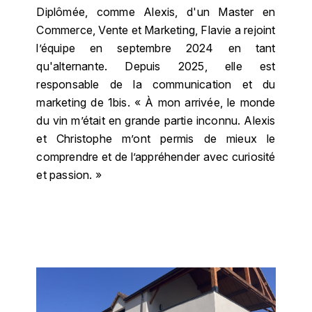
J
Diplômée, comme Alexis, d'un Master en
COLIN-MOREY PIERRE-YVES
PHILIPPONNAT
J. BALLY
Commerce, Vente et Marketing, Flavie a rejoint
l’équipe en septembre 2024 en tant
COLIN BRUNO
R
J.M
qu'alternante. Depuis 2025, elle est
ROEDERER LOUIS
responsable de la communication et du
COMTE ARMAND
JACK DANIEL'S
marketing de 1bis.
« À mon arrivée, le monde
S
du vin m’était en grande partie inconnu. Alexis
COMTE GEORGE DE VOGÜÉ
JUAN SANTOS
SAVART FRÉDÉRIC
et Christophe m’ont permis de mieux le
COMTES LAFON
comprendre et de l’appréhender avec curiosité
K
SELOSSE JACQUES
et passion. »
KAVALAN
COSSARD FRÉDÉRIC
T
KILCHOMAN
TAITTINGER
CRAS (DOMAINE DE LA)
V
KILKERRAN
CROIX (DOMAINE DES)
VEUVE CLICQUOT
D
KNOCKANDO
VOUETTE & SORBÉE
DAMOY PIERRE