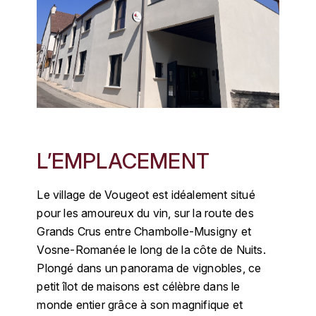
KROHN
DANCER VINCENT
L
LA MAISON DU WHISKY
DAUVISSAT VINCENT
LINDRUM
DELAGRANGE BERNARD
LONGMORN
DELARCHE MARIUS
L’EMPLACEMENT
M
DESAUNAY-BISSEY
MACALLAN
Le village de Vougeot est idéalement situé
DE VILLAINE (DOMAINE DE)
pour les amoureux du vin, sur la route des
MAC MALDEN
Grands Crus entre Chambolle-Musigny et
DOMAINE DE LA BONGRAN
Vosne-Romanée le long de la côte de Nuits.
MALTECO
Plongé dans un panorama de vignobles, ce
DOMAINE FOURRIER
petit îlot de maisons est célèbre dans le
MESSIAS
monde entier grâce à son magnifique et
DROUHIN JOSEPH