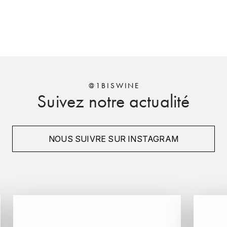
HARMAND-GEOFFROY
HUDELOT-NOELLAT ALAIN
HÉRITIERS DU COMTE LAFON
J
@1BISWINE
Suivez notre actualité
JACQUESSON
JADOT LOUIS
NOUS SUIVRE SUR INSTAGRAM
JAYER-GILLES
JEANNOT QUENTIN
JOBLOT
L