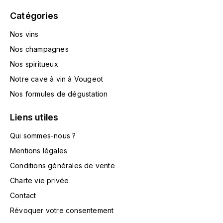
MUGNIER JACQUES-FRÉDÉRIC
Catégories
MÉO-CAMUZET
Nos vins
Nos champagnes
N
Nos spiritueux
NAUDIN CLAIRE
Notre cave à vin à Vougeot
Nos formules de dégustation
NOELLAT GEORGES
Liens utiles
NOELLAT MICHEL
Qui sommes-nous ?
P
Mentions légales
PATAILLE SYLVAIN
Conditions générales de vente
Charte vie privée
PERROT-MINOT
Contact
PONSOT
Révoquer votre consentement