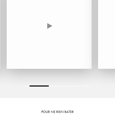
L'ARLOT (DOMAINE DE)
LAFARGE MICHEL
LAMARCHE FRANÇOIS
LAMBRAYS (DOMAINE DES)
LAMY-CAILLAT
LAMY HUBERT
LAMY RENÉ
LATOUR LOUIS
LAURENT DOMINIQUE
POUR NE RIEN RATER