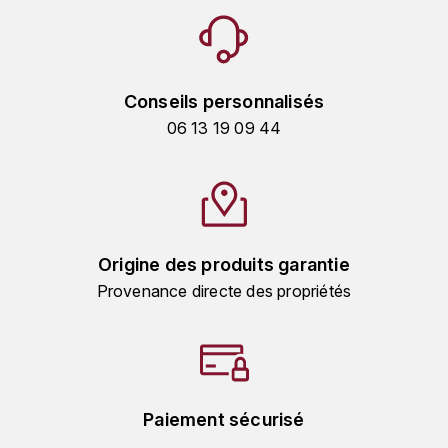
LORENZON
M
MACHARD DE GRAMONT
Conseils personnalisés
06 13 19 09 44
MAGNIEN FRÉDÉRIC
MAGNIEN HENRI
MAISON AMBROISE
Origine des produits garantie
MATROT
Provenance directe des propriétés
MAXIME CROTET
MIKULSKI FRANÇOIS
Paiement sécurisé
MOILLARD-GRIVOT