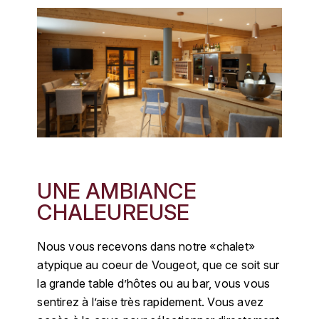
ENTE BENOIT
R
ESMONIN SYLVIE
REAL COMPANIA
EUGÉNIE
ROULOT
EYRE JANE
ROZES
F
S
FAIVELEY
SAINT-ETIENNE
UNE AMBIANCE
T
FAURE NICOLAS
CHALEUREUSE
TAYLOR'S
FELETTIG
Nous vous recevons dans notre «chalet»
THE GLENLIVET
atypique au coeur de Vougeot, que ce soit sur
FERRET
la grande table d’hôtes ou au bar, vous vous
TOGOUCHI
sentirez à l’aise très rapidement. Vous avez
FONTAINE-GAGNARD