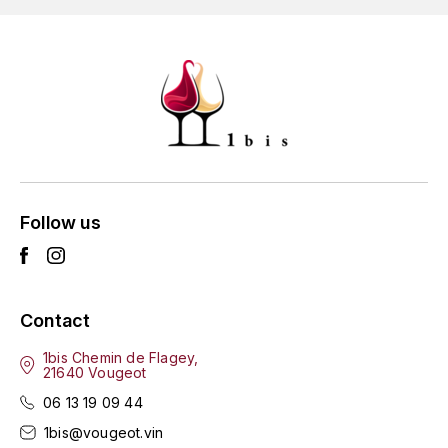
MONGEARD-MUGNERET
MOREAU BERNARD
MORET DAVID
MOREY MARC
Follow us
MOREY PIERRE
MORTET ARNAUD
Contact
MORTET DENIS
1bis Chemin de Flagey,
MUGNERET-GIBOURG
21640 Vougeot
06 13 19 09 44
MUGNERET GÉRARD
1bis@vougeot.vin