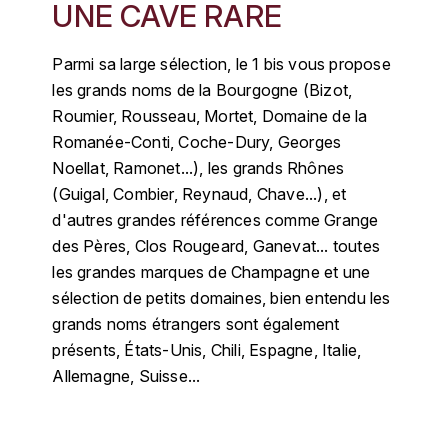
GRAS ALAIN
UNE CAVE RARE
YUSHAN
GRIVOT JEAN
Parmi sa large sélection, le 1 bis vous propose
Z
les grands noms de la Bourgogne (Bizot,
GROFFIER ROBERT
ZACAPA
Roumier, Rousseau, Mortet, Domaine de la
Romanée-Conti, Coche-Dury, Georges
GROS A-F
Noellat, Ramonet...), les grands Rhônes
(Guigal, Combier, Reynaud, Chave...), et
GROS ANNE
d'autres grandes références comme Grange
des Pères, Clos Rougeard, Ganevat... toutes
GUILLON JEAN-MICHEL
les grandes marques de Champagne et une
GUYOT OLIVIER
sélection de petits domaines, bien entendu les
grands noms étrangers sont également
H
présents, États-Unis, Chili, Espagne, Italie,
HAEGELEN-JAYER
Allemagne, Suisse...
HAISMA MARK