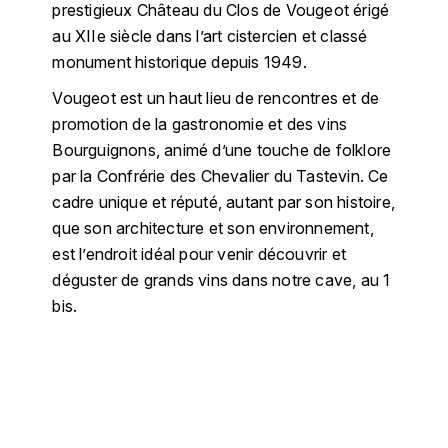
prestigieux Château du Clos de Vougeot érigé
MICHEL COUVREUR
au XIIe siècle dans l’art cistercien et classé
DUBAND DAVID
MONKEY SHOULDER
monument historique depuis 1949.
DUGAT-PY BERNARD
Vougeot est un haut lieu de rencontres et de
N
promotion de la gastronomie et des vins
NIEPORT
DUGAT CLAUDE
Bourguignons, animé d’une touche de folklore
par la Confrérie des Chevalier du Tastevin. Ce
NIKKA
DUJAC
cadre unique et réputé, autant par son histoire,
O
que son architecture et son environnement,
DUPONT-TISSERANDOT
est l’endroit idéal pour venir découvrir et
ORCINES
déguster de grands vins dans notre cave, au 1
DURIEUX YANN
bis.
OSMANN
DUROCHÉ
P
E
PENNY BLUE
ENTE ARNAUD
PLANTATION