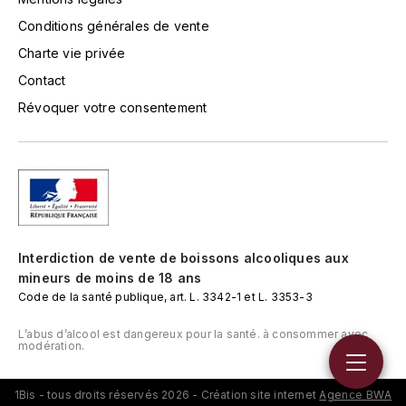
TOKINOKA
Conditions générales de vente
FOURRIER JEAN-MARIE
V
Charte vie privée
G
VELIER
Contact
GARCIA PIERRE-OLIVIER
Révoquer votre consentement
W
GAUNOUX FRANÇOIS
WATERFORD
GAVIGNET PHILIPPE
WHYTE MACKAY
GEANTET-PANSIOT
WILLIAM GRANT & SON'S
Interdiction de vente de boissons alcooliques aux
GIRARDIN PIERRE
mineurs de moins de 18 ans
WILLIAMS & HUMBERT
Code de la santé publique, art. L. 3342-1 et L. 3353-3
GIRARDIN VINCENT
WINDSOR
L’abus d’alcool est dangereux pour la santé. à consommer avec
modération.
Y
GOUGES HENRI
YAMAZAKURA
1Bis - tous droits réservés 2026 - Création site internet
Agence BWA