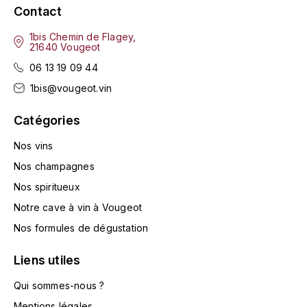
ENTE BENOIT
Contact
R
1bis Chemin de Flagey,
ESMONIN SYLVIE
REAL COMPANIA
21640 Vougeot
06 13 19 09 44
EUGÉNIE
ROULOT
1bis@vougeot.vin
EYRE JANE
ROZES
Catégories
F
S
Nos vins
FAIVELEY
SAINT-ETIENNE
Nos champagnes
Nos spiritueux
T
FAURE NICOLAS
Notre cave à vin à Vougeot
TAYLOR'S
FELETTIG
Nos formules de dégustation
THE GLENLIVET
Liens utiles
FERRET
TOGOUCHI
Qui sommes-nous ?
FONTAINE-GAGNARD
Mentions légales