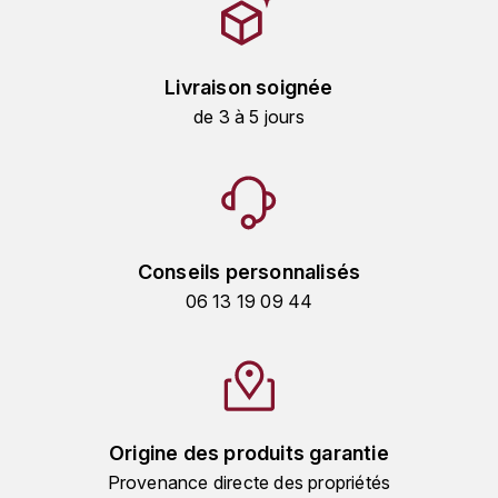
KROHN
DANCER VINCENT
L
Livraison soignée
LA MAISON DU WHISKY
DAUVISSAT VINCENT
de 3 à 5 jours
LINDRUM
DELAGRANGE BERNARD
LONGMORN
DELARCHE MARIUS
M
DESAUNAY-BISSEY
Conseils personnalisés
MACALLAN
06 13 19 09 44
DE VILLAINE (DOMAINE DE)
MAC MALDEN
DOMAINE DE LA BONGRAN
MALTECO
DOMAINE FOURRIER
Origine des produits garantie
MESSIAS
Provenance directe des propriétés
DROUHIN JOSEPH