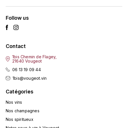
TOKINOKA
FOURRIER JEAN-MARIE
V
Follow us
G
VELIER
GARCIA PIERRE-OLIVIER
W
GAUNOUX FRANÇOIS
Contact
WATERFORD
1bis Chemin de Flagey,
GAVIGNET PHILIPPE
WHYTE MACKAY
21640 Vougeot
06 13 19 09 44
GEANTET-PANSIOT
WILLIAM GRANT & SON'S
1bis@vougeot.vin
GIRARDIN PIERRE
WILLIAMS & HUMBERT
Catégories
GIRARDIN VINCENT
Nos vins
WINDSOR
Nos champagnes
Y
GOUGES HENRI
Nos spiritueux
YAMAZAKURA
Notre cave à vin à Vougeot