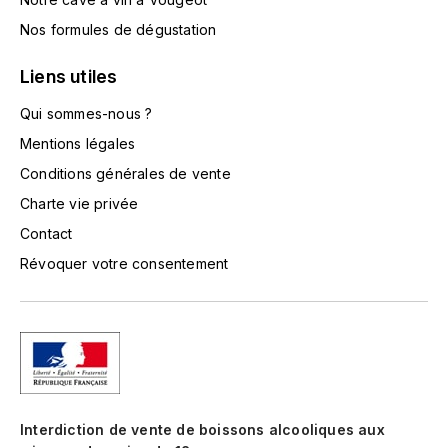
GRAS ALAIN
Nos formules de dégustation
YUSHAN
GRIVOT JEAN
Z
Liens utiles
GROFFIER ROBERT
ZACAPA
Qui sommes-nous ?
Mentions légales
GROS A-F
Conditions générales de vente
GROS ANNE
Charte vie privée
Contact
GUILLON JEAN-MICHEL
Révoquer votre consentement
GUYOT OLIVIER
H
HAEGELEN-JAYER
HAISMA MARK
Interdiction de vente de boissons alcooliques aux