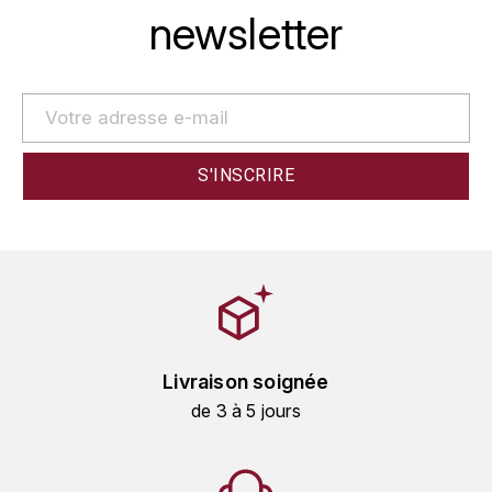
LA VIGNERAIE
newsletter
LECHENEAUT VINCENT
LEFLAIVE
LE MOINE LUCIEN
LEROY
LES HORÉES
LIGNIER-MICHELOT VIRGILE
Livraison soignée
LIGNIER HUBERT
de 3 à 5 jours
LIVERA PHILIPPE