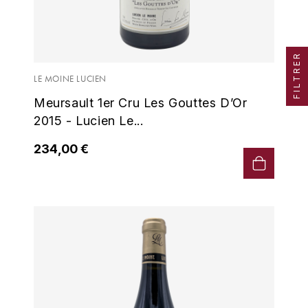
TOKINOKA
FOURRIER JEAN-MARIE
V
G
FILTRER
VELIER
GARCIA PIERRE-OLIVIER
LE MOINE LUCIEN
W
Meursault 1er Cru Les Gouttes D’Or
GAUNOUX FRANÇOIS
WATERFORD
2015 - Lucien Le...
GAVIGNET PHILIPPE
WHYTE MACKAY
234,00 €
GEANTET-PANSIOT
WILLIAM GRANT & SON'S
GIRARDIN PIERRE
WILLIAMS & HUMBERT
GIRARDIN VINCENT
WINDSOR
Y
GOUGES HENRI
YAMAZAKURA