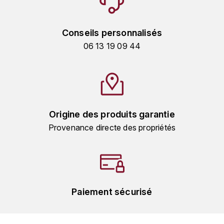
LORENZON
M
Conseils personnalisés
MACHARD DE GRAMONT
06 13 19 09 44
MAGNIEN FRÉDÉRIC
MAGNIEN HENRI
Origine des produits garantie
MAISON AMBROISE
Provenance directe des propriétés
MATROT
MAXIME CROTET
MIKULSKI FRANÇOIS
Paiement sécurisé
MOILLARD-GRIVOT