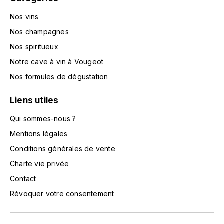
MUGNIER JACQUES-FRÉDÉRIC
Nos vins
Nos champagnes
MÉO-CAMUZET
Nos spiritueux
N
Notre cave à vin à Vougeot
NAUDIN CLAIRE
Nos formules de dégustation
NOELLAT GEORGES
Liens utiles
Qui sommes-nous ?
NOELLAT MICHEL
Mentions légales
P
Conditions générales de vente
PATAILLE SYLVAIN
Charte vie privée
Contact
PERROT-MINOT
Révoquer votre consentement
PONSOT