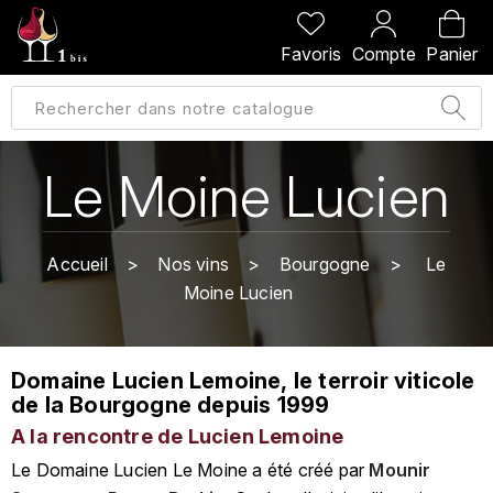
PRÉCÉDENT
PRÉCÉDENT
PRÉCÉDENT
PRÉCÉDENT
Favoris
Compte
Panier
A
A
A
A
ALLEMAGNE
AMBROISE BERTRAND
AGRAPART
ABERLOUR
B
ALSACE
AMIOT-SERVELLE
AKASHI
Le Moine Lucien
BILLECART-SALMON
ARGENTINE
ARLAUD
ARDBEG
BOLLINGER
B
Accueil
Nos vins
Bourgogne
Le
ARNOUX-LACHAUX
ARTIST
Moine Lucien
BEAUJOLAIS
BOUCHARD CÉDRIC
B
ARNOUX ROBERT
C
BORDEAUX
BENROMACH
Domaine Lucien Lemoine, le terroir viticole
AUDOIN CHARLES
CHARTOGNE-TAILLET
de la Bourgogne depuis 1999
BOURGOGNE
BLACK JAMAÏCA
AUVENAY
A la rencontre de Lucien Lemoine
CLANDESTIN
C
BLACKWELL
Le Domaine Lucien Le Moine a été créé par
Mounir
B