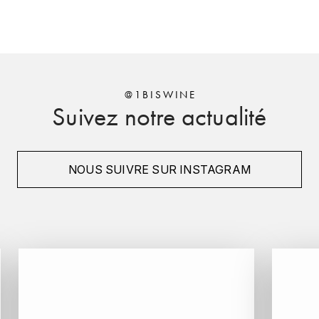
HARMAND-GEOFFROY
HUDELOT-NOELLAT ALAIN
HÉRITIERS DU COMTE LAFON
@1BISWINE
Suivez notre actualité
J
JACQUESSON
NOUS SUIVRE SUR INSTAGRAM
JADOT LOUIS
JAYER-GILLES
JEANNOT QUENTIN
JOBLOT
L