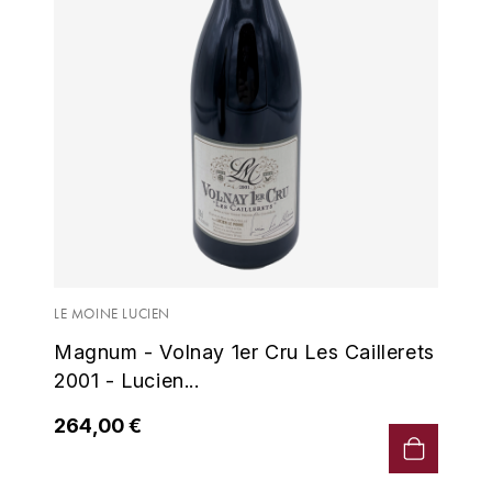
GRAS ALAIN
YUSHAN
GRIVOT JEAN
Z
GROFFIER ROBERT
ZACAPA
GROS A-F
GROS ANNE
GUILLON JEAN-MICHEL
LE MOINE LUCIEN
GUYOT OLIVIER
Magnum - Volnay 1er Cru Les Caillerets
H
2001 - Lucien...
HAEGELEN-JAYER
264,00 €
HAISMA MARK