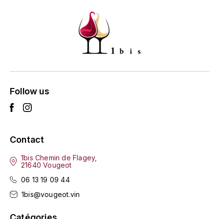
MONGEARD-MUGNERET
MOREAU BERNARD
MORET DAVID
MOREY MARC
Follow us
MOREY PIERRE
MORTET ARNAUD
Contact
MORTET DENIS
1bis Chemin de Flagey,
21640 Vougeot
06 13 19 09 44
MUGNERET-GIBOURG
1bis@vougeot.vin
MUGNERET GÉRARD
Catégories