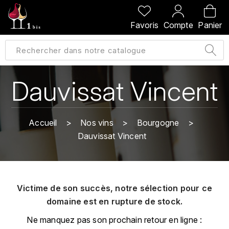
PRÉCÉDENT
PRÉCÉDENT
PRÉCÉDENT
PRÉCÉDENT
Favoris
Compte
Panier
A
A
A
A
ALLEMAGNE
AMBROISE BERTRAND
AGRAPART
ABERLOUR
B
ALSACE
AMIOT-SERVELLE
AKASHI
Dauvissat Vincent
BILLECART-SALMON
ARGENTINE
ARLAUD
ARDBEG
BOLLINGER
B
Accueil
Nos vins
Bourgogne
ARNOUX-LACHAUX
ARTIST
Dauvissat Vincent
BEAUJOLAIS
BOUCHARD CÉDRIC
B
ARNOUX ROBERT
C
BORDEAUX
BENROMACH
AUDOIN CHARLES
CHARTOGNE-TAILLET
Victime de son succès, notre sélection pour ce
BOURGOGNE
BLACK JAMAÏCA
AUVENAY
domaine est en rupture de stock.
CLANDESTIN
C
BLACKWELL
Ne manquez pas son prochain retour en ligne :
B