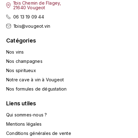
1bis Chemin de Flagey,
MICHEL COUVREUR
21640 Vougeot
DUBAND DAVID
06 13 19 09 44
MONKEY SHOULDER
1bis@vougeot.vin
DUGAT-PY BERNARD
N
Catégories
NIEPORT
DUGAT CLAUDE
Nos vins
NIKKA
DUJAC
Nos champagnes
O
Nos spiritueux
DUPONT-TISSERANDOT
Notre cave à vin à Vougeot
ORCINES
DURIEUX YANN
Nos formules de dégustation
OSMANN
Liens utiles
DUROCHÉ
P
E
Qui sommes-nous ?
PENNY BLUE
Mentions légales
ENTE ARNAUD
Conditions générales de vente
PLANTATION