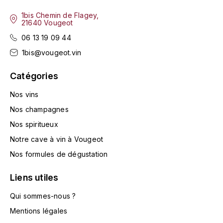
TOKINOKA
1bis Chemin de Flagey,
FOURRIER JEAN-MARIE
21640 Vougeot
V
G
06 13 19 09 44
VELIER
1bis@vougeot.vin
GARCIA PIERRE-OLIVIER
W
Catégories
GAUNOUX FRANÇOIS
WATERFORD
Nos vins
GAVIGNET PHILIPPE
WHYTE MACKAY
Nos champagnes
Nos spiritueux
GEANTET-PANSIOT
WILLIAM GRANT & SON'S
Notre cave à vin à Vougeot
GIRARDIN PIERRE
Nos formules de dégustation
WILLIAMS & HUMBERT
GIRARDIN VINCENT
Liens utiles
WINDSOR
Qui sommes-nous ?
Y
GOUGES HENRI
Mentions légales
YAMAZAKURA