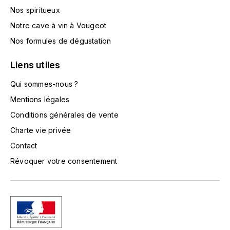
TOKINOKA
Nos spiritueux
FOURRIER JEAN-MARIE
Notre cave à vin à Vougeot
V
G
Nos formules de dégustation
VELIER
GARCIA PIERRE-OLIVIER
Liens utiles
W
GAUNOUX FRANÇOIS
Qui sommes-nous ?
WATERFORD
Mentions légales
GAVIGNET PHILIPPE
WHYTE MACKAY
Conditions générales de vente
Charte vie privée
GEANTET-PANSIOT
WILLIAM GRANT & SON'S
Contact
GIRARDIN PIERRE
WILLIAMS & HUMBERT
Révoquer votre consentement
GIRARDIN VINCENT
WINDSOR
Y
GOUGES HENRI
YAMAZAKURA