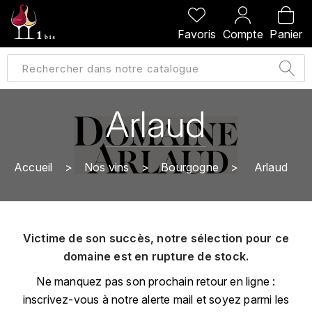
PRÉCÉDENT
PRÉCÉDENT
PRÉCÉDENT
PRÉCÉDENT
Favoris
Compte
Panier
A
A
A
A
ALLEMAGNE
AMBROISE BERTRAND
AGRAPART
ABERLOUR
B
ALSACE
AMIOT-SERVELLE
AKASHI
Arlaud
BILLECART-SALMON
ARGENTINE
ARLAUD
ARDBEG
BOLLINGER
B
Accueil
Nos vins
Bourgogne
Arlaud
ARNOUX-LACHAUX
ARTIST
BEAUJOLAIS
BOUCHARD CÉDRIC
B
ARNOUX ROBERT
C
BORDEAUX
BENROMACH
Victime de son succès, notre sélection pour ce
AUDOIN CHARLES
CHARTOGNE-TAILLET
domaine est en rupture de stock.
BOURGOGNE
BLACK JAMAÏCA
AUVENAY
CLANDESTIN
Ne manquez pas son prochain retour en ligne :
C
BLACKWELL
inscrivez-vous à notre alerte mail et soyez parmi les
B