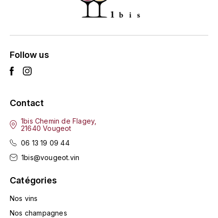
ENTE BENOIT
R
ESMONIN SYLVIE
REAL COMPANIA
EUGÉNIE
Follow us
ROULOT
EYRE JANE
ROZES
F
S
Contact
FAIVELEY
SAINT-ETIENNE
1bis Chemin de Flagey,
21640 Vougeot
T
FAURE NICOLAS
06 13 19 09 44
TAYLOR'S
1bis@vougeot.vin
FELETTIG
THE GLENLIVET
Catégories
FERRET
Nos vins
TOGOUCHI
FONTAINE-GAGNARD
Nos champagnes