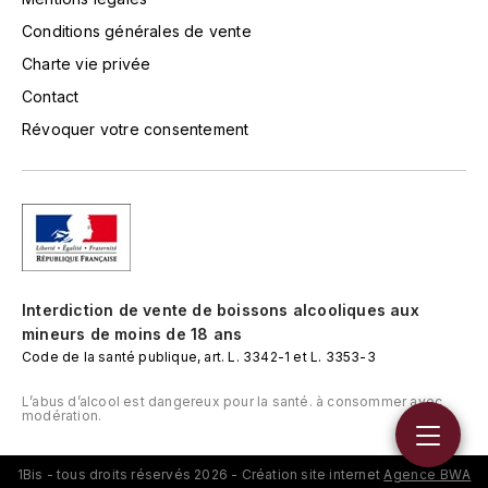
TOKINOKA
Conditions générales de vente
FOURRIER JEAN-MARIE
V
Charte vie privée
G
VELIER
Contact
GARCIA PIERRE-OLIVIER
Révoquer votre consentement
W
GAUNOUX FRANÇOIS
WATERFORD
GAVIGNET PHILIPPE
WHYTE MACKAY
GEANTET-PANSIOT
WILLIAM GRANT & SON'S
Interdiction de vente de boissons alcooliques aux
GIRARDIN PIERRE
mineurs de moins de 18 ans
WILLIAMS & HUMBERT
Code de la santé publique, art. L. 3342-1 et L. 3353-3
GIRARDIN VINCENT
WINDSOR
L’abus d’alcool est dangereux pour la santé. à consommer avec
modération.
Y
GOUGES HENRI
YAMAZAKURA
1Bis - tous droits réservés 2026 - Création site internet
Agence BWA