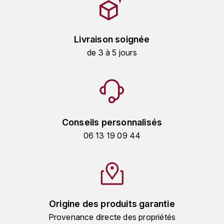
KROHN
DANCER VINCENT
L
Livraison soignée
LA MAISON DU WHISKY
DAUVISSAT VINCENT
de 3 à 5 jours
LINDRUM
DELAGRANGE BERNARD
LONGMORN
DELARCHE MARIUS
M
DESAUNAY-BISSEY
Conseils personnalisés
MACALLAN
06 13 19 09 44
DE VILLAINE (DOMAINE DE)
MAC MALDEN
DOMAINE DE LA BONGRAN
MALTECO
DOMAINE FOURRIER
Origine des produits garantie
MESSIAS
Provenance directe des propriétés
DROUHIN JOSEPH