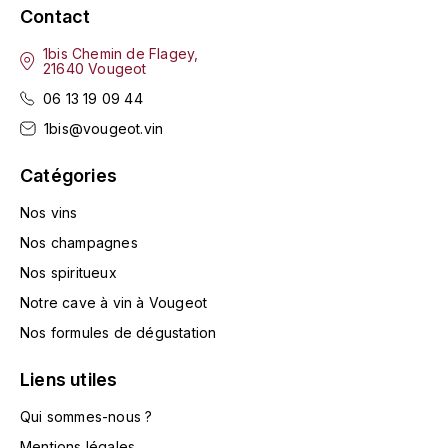
ENTE BENOIT
Contact
R
1bis Chemin de Flagey,
ESMONIN SYLVIE
REAL COMPANIA
21640 Vougeot
06 13 19 09 44
EUGÉNIE
ROULOT
1bis@vougeot.vin
EYRE JANE
ROZES
Catégories
F
S
Nos vins
FAIVELEY
SAINT-ETIENNE
Nos champagnes
Nos spiritueux
T
FAURE NICOLAS
Notre cave à vin à Vougeot
TAYLOR'S
FELETTIG
Nos formules de dégustation
THE GLENLIVET
Liens utiles
FERRET
TOGOUCHI
Qui sommes-nous ?
FONTAINE-GAGNARD
Mentions légales