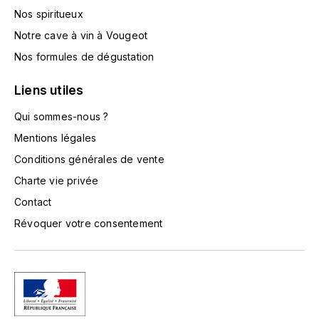
TOKINOKA
Nos spiritueux
FOURRIER JEAN-MARIE
Notre cave à vin à Vougeot
V
G
Nos formules de dégustation
VELIER
GARCIA PIERRE-OLIVIER
Liens utiles
W
GAUNOUX FRANÇOIS
Qui sommes-nous ?
WATERFORD
Mentions légales
GAVIGNET PHILIPPE
WHYTE MACKAY
Conditions générales de vente
Charte vie privée
GEANTET-PANSIOT
WILLIAM GRANT & SON'S
Contact
GIRARDIN PIERRE
WILLIAMS & HUMBERT
Révoquer votre consentement
GIRARDIN VINCENT
WINDSOR
Y
GOUGES HENRI
YAMAZAKURA