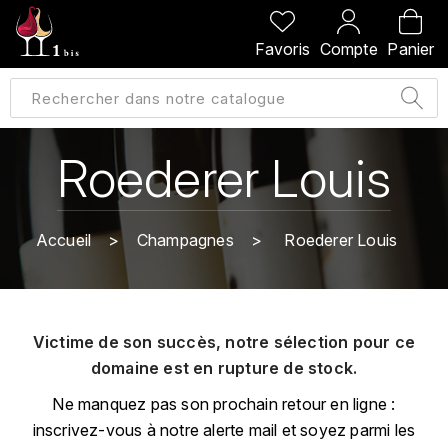
PRÉCÉDENT
PRÉCÉDENT
PRÉCÉDENT
PRÉCÉDENT
Favoris
Compte
Panier
A
A
A
A
ALLEMAGNE
AMBROISE BERTRAND
AGRAPART
ABERLOUR
B
ALSACE
AMIOT-SERVELLE
AKASHI
Roederer Louis
BILLECART-SALMON
ARGENTINE
ARLAUD
ARDBEG
BOLLINGER
B
Accueil
Champagnes
Roederer Louis
ARNOUX-LACHAUX
ARTIST
BEAUJOLAIS
BOUCHARD CÉDRIC
B
ARNOUX ROBERT
C
BORDEAUX
BENROMACH
Victime de son succès, notre sélection pour ce
AUDOIN CHARLES
CHARTOGNE-TAILLET
domaine est en rupture de stock.
BOURGOGNE
BLACK JAMAÏCA
AUVENAY
CLANDESTIN
Ne manquez pas son prochain retour en ligne :
C
BLACKWELL
inscrivez-vous à notre alerte mail et soyez parmi les
B