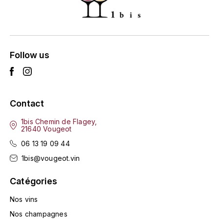
ENTE BENOIT
R
ESMONIN SYLVIE
REAL COMPANIA
EUGÉNIE
Follow us
ROULOT
EYRE JANE
ROZES
F
S
Contact
FAIVELEY
SAINT-ETIENNE
1bis Chemin de Flagey,
21640 Vougeot
T
FAURE NICOLAS
06 13 19 09 44
TAYLOR'S
1bis@vougeot.vin
FELETTIG
THE GLENLIVET
Catégories
FERRET
Nos vins
TOGOUCHI
FONTAINE-GAGNARD
Nos champagnes