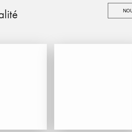
lité
NOU