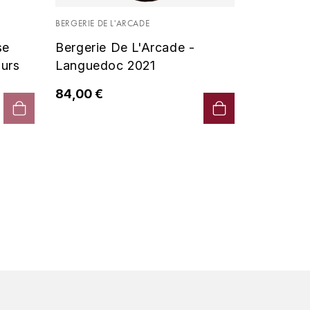
Vin De P
BERGERIE DE L'ARCADE
2019 - D
se
Bergerie De L'Arcade -
90,00 €
urs
Languedoc 2021
84,00 €