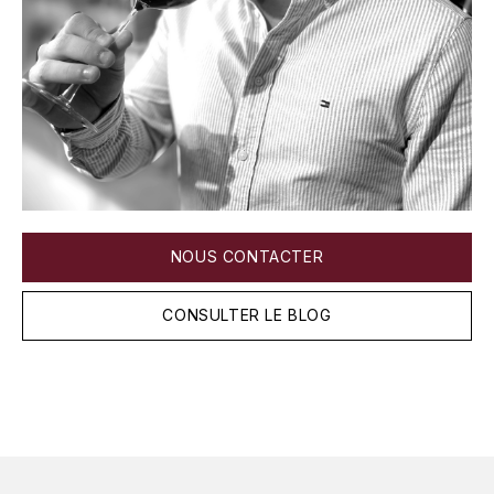
LA VIGNERAIE
LECHENEAUT VINCENT
LEFLAIVE
LE MOINE LUCIEN
LEROY
NOUS CONTACTER
LES HORÉES
CONSULTER LE BLOG
LIGNIER-MICHELOT VIRGILE
LIGNIER HUBERT
LIVERA PHILIPPE