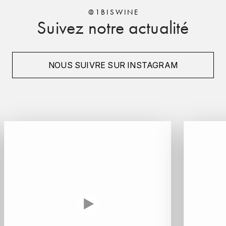
LORENZON
@1BISWINE
Suivez notre actualité
M
MACHARD DE GRAMONT
NOUS SUIVRE SUR INSTAGRAM
MAGNIEN FRÉDÉRIC
MAGNIEN HENRI
MAISON AMBROISE
MATROT
MAXIME CROTET
MIKULSKI FRANÇOIS
MOILLARD-GRIVOT