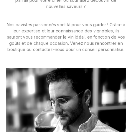
parfait pour votre dîner ou souhaitez découvrir de
L'ARLOT (DOMAINE DE)
nouvelles saveurs ?
LAFARGE MICHEL
Nos cavistes passionnés sont là pour vous guider ! Grâce à
leur expertise et leur connaissance des vignobles, ils
LAMARCHE FRANÇOIS
sauront vous recommander le vin idéal, en fonction de vos
goûts et de chaque occasion. Venez nous rencontrer en
LAMBRAYS (DOMAINE DES)
boutique ou contactez-nous pour un conseil personnalisé.
LAMY-CAILLAT
LAMY HUBERT
LAMY RENÉ
LATOUR LOUIS
LAURENT DOMINIQUE