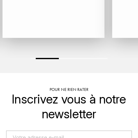
MONGEARD-MUGNERET
MOREAU BERNARD
MORET DAVID
MOREY MARC
MOREY PIERRE
MORTET ARNAUD
POUR NE RIEN RATER
Inscrivez vous à notre
MORTET DENIS
newsletter
MUGNERET-GIBOURG
MUGNERET GÉRARD