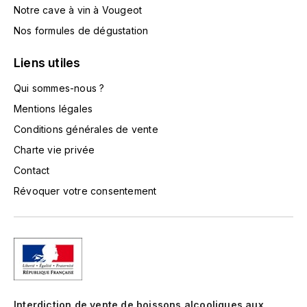
Notre cave à vin à Vougeot
TARDY JEAN
Nos formules de dégustation
THIRIET CAMILLE
Liens utiles
Qui sommes-nous ?
TOLLOT-BEAUT
Mentions légales
TRAPET
Conditions générales de vente
Charte vie privée
TREMBLAY CÉCILE
Contact
V
Révoquer votre consentement
VALETTE
VAN CANNEYT CHARLES
VAROILLES (DOMAINE DES)
Interdiction de vente de boissons alcooliques aux