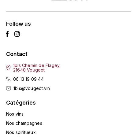
ROUGEOT-DUPIN MARC
Follow us
ROUGET EMMANUEL
ROULOT
Contact
ROUMIER GEORGES
1bis Chemin de Flagey,
21640 Vougeot
ROUSSEAU ARMAND
06 13 19 09 44
S
1bis@vougeot.vin
SAISONS
Catégories
SAOUMA MOUNIR
Nos vins
Nos champagnes
SAUZET ÉTIENNE
Nos spiritueux
T