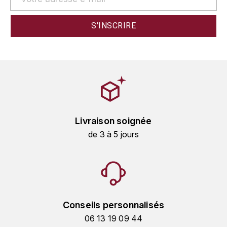
MUGNIER JACQUES-FRÉDÉRIC
MÉO-CAMUZET
N
NAUDIN CLAIRE
NOELLAT GEORGES
Livraison soignée
NOELLAT MICHEL
de 3 à 5 jours
P
PATAILLE SYLVAIN
PERROT-MINOT
Conseils personnalisés
PONSOT
06 13 19 09 44