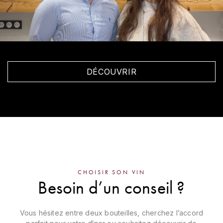
HARMAND-GEOFFROY
HUDELOT-NOELLAT ALAIN
HÉRITIERS DU COMTE LAFON
DÉCOUVRIR
J
JACQUESSON
JADOT LOUIS
JAYER-GILLES
JEANNOT QUENTIN
CHOISIR SON VIN
Besoin d’un conseil ?
JOBLOT
Vous hésitez entre deux bouteilles, cherchez l’accord
L