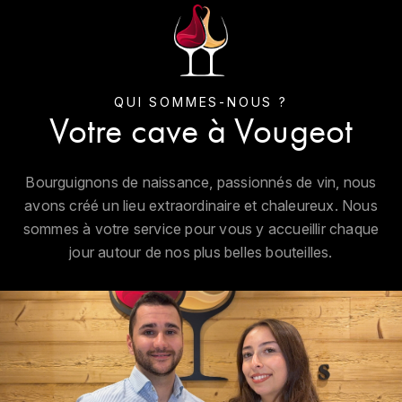
GRAS ALAIN
YUSHAN
GRIVOT JEAN
Z
GROFFIER ROBERT
ZACAPA
QUI SOMMES-NOUS ?
Votre cave à Vougeot
GROS A-F
GROS ANNE
Bourguignons de naissance, passionnés de vin, nous
avons créé un lieu extraordinaire et chaleureux. Nous
GUILLON JEAN-MICHEL
sommes à votre service pour vous y accueillir chaque
jour autour de nos plus belles bouteilles.
GUYOT OLIVIER
H
HAEGELEN-JAYER
HAISMA MARK