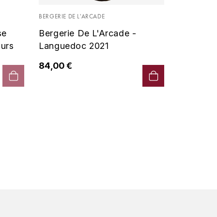
Vin De P
BERGERIE DE L'ARCADE
2019 - D
se
Bergerie De L'Arcade -
90,00 €
urs
Languedoc 2021
84,00 €