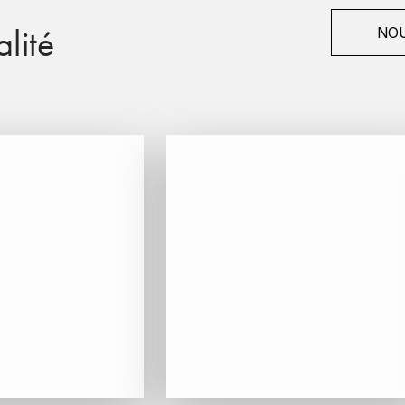
lité
NOU