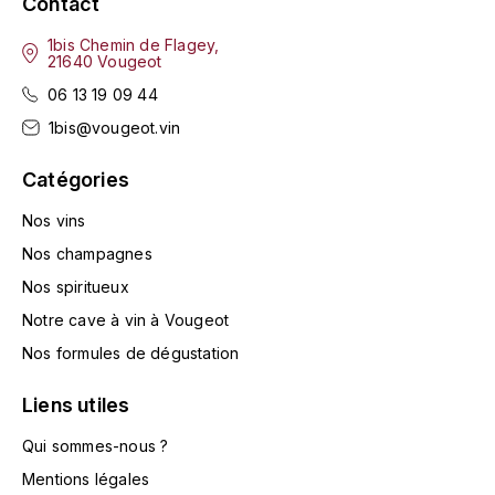
Contact
L'ARLOT (DOMAINE DE)
1bis Chemin de Flagey,
21640 Vougeot
LAFARGE MICHEL
06 13 19 09 44
1bis@vougeot.vin
LAMARCHE FRANÇOIS
Catégories
LAMBRAYS (DOMAINE DES)
Nos vins
LAMY-CAILLAT
Nos champagnes
Nos spiritueux
LAMY HUBERT
Notre cave à vin à Vougeot
LAMY RENÉ
Nos formules de dégustation
LATOUR LOUIS
Liens utiles
Qui sommes-nous ?
LAURENT DOMINIQUE
Mentions légales