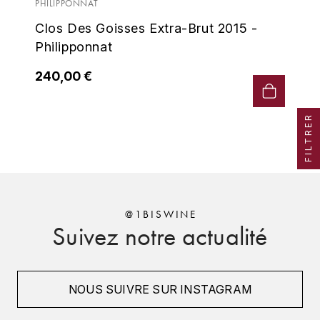
PHILIPPONNAT
MICHEL COUVREUR
Clos Des Goisses Extra-Brut 2015 -
DUBAND DAVID
MONKEY SHOULDER
Philipponnat
DUGAT-PY BERNARD
N
240,00 €
NIEPORT
DUGAT CLAUDE
FILTRER
NIKKA
DUJAC
O
DUPONT-TISSERANDOT
ORCINES
DURIEUX YANN
@1BISWINE
OSMANN
Suivez notre actualité
DUROCHÉ
P
E
PENNY BLUE
NOUS SUIVRE SUR INSTAGRAM
ENTE ARNAUD
PLANTATION