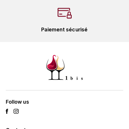
HARMAND-GEOFFROY
HUDELOT-NOELLAT ALAIN
Paiement sécurisé
HÉRITIERS DU COMTE LAFON
J
JACQUESSON
JADOT LOUIS
JAYER-GILLES
JEANNOT QUENTIN
Follow us
JOBLOT
L