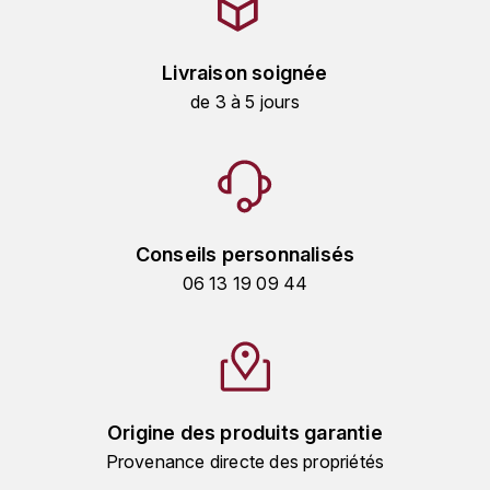
GRAS ALAIN
YUSHAN
GRIVOT JEAN
Livraison soignée
Z
de 3 à 5 jours
GROFFIER ROBERT
ZACAPA
GROS A-F
GROS ANNE
Conseils personnalisés
GUILLON JEAN-MICHEL
06 13 19 09 44
GUYOT OLIVIER
H
HAEGELEN-JAYER
Origine des produits garantie
Provenance directe des propriétés
HAISMA MARK