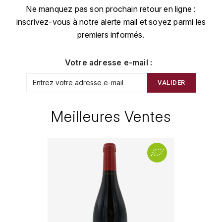
CHAMPAGNE
COLLIN ULYSSE
Ne manquez pas son prochain retour en ligne :
BACHELET-MONNOT
BLANTON'S
D
inscrivez-vous à notre alerte mail et soyez parmi les
CHILI
premiers informés.
BAILLOT ARNAUD
BONNE MÈRE
DEHOURS
CROATIE
BART
BOTRAN
DEUTZ
Votre adresse e-mail :
E
BERNARD-BONIN
BRISTOL
VALIDER
ESPAGNE
DEVILLE PIERRE
I
BERNSTEIN OLIVIER
BUSHMILLS
DHONDT-GRELLET
Meilleures Ventes
ITALIE
C
BERTHAUT-GERBET
DHONDT ADRIEN
J
CALEM
BICHOT ALBERT
DOMAINE LÉON
JURA
CENTENARIO
L
BIZOT JEAN-YVES
DOM PÉRIGNON
CHARTREUSE
LANGUEDOC
BLAIN-GAGNARD
DUFOUR CHARLES
CHITA