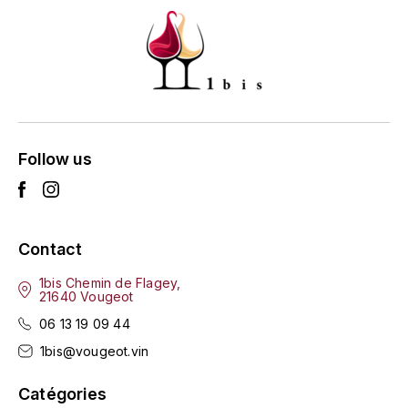
ENTE BENOIT
R
ESMONIN SYLVIE
REAL COMPANIA
EUGÉNIE
ROULOT
EYRE JANE
ROZES
Follow us
F
S
FAIVELEY
SAINT-ETIENNE
Contact
T
FAURE NICOLAS
1bis Chemin de Flagey,
TAYLOR'S
21640 Vougeot
FELETTIG
06 13 19 09 44
THE GLENLIVET
FERRET
1bis@vougeot.vin
TOGOUCHI
FONTAINE-GAGNARD
Catégories