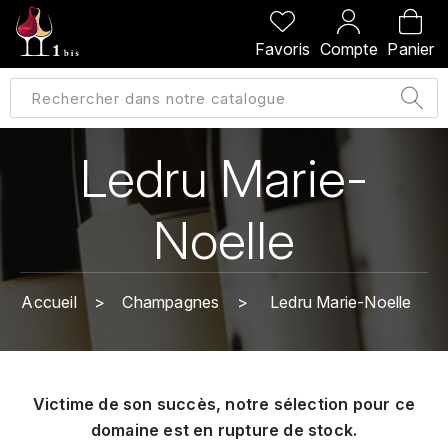
PRÉCÉDENT
PRÉCÉDENT
PRÉCÉDENT
PRÉCÉDENT
Favoris
Compte
Panier
A
A
A
A
ALLEMAGNE
AMBROISE BERTRAND
AGRAPART
ABERLOUR
B
ALSACE
AMIOT-SERVELLE
AKASHI
Ledru Marie-
BILLECART-SALMON
ARGENTINE
ARLAUD
ARDBEG
Noelle
BOLLINGER
B
ARNOUX-LACHAUX
ARTIST
BEAUJOLAIS
BOUCHARD CÉDRIC
B
ARNOUX ROBERT
Accueil
Champagnes
Ledru Marie-Noelle
C
BORDEAUX
BENROMACH
AUDOIN CHARLES
CHARTOGNE-TAILLET
BOURGOGNE
BLACK JAMAÏCA
AUVENAY
CLANDESTIN
Victime de son succès, notre sélection pour ce
C
BLACKWELL
domaine est en rupture de stock.
B