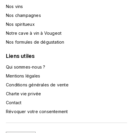
TOKINOKA
Nos vins
FOURRIER JEAN-MARIE
V
Nos champagnes
G
Nos spiritueux
VELIER
GARCIA PIERRE-OLIVIER
Notre cave à vin à Vougeot
W
Nos formules de dégustation
GAUNOUX FRANÇOIS
WATERFORD
Liens utiles
GAVIGNET PHILIPPE
WHYTE MACKAY
Qui sommes-nous ?
GEANTET-PANSIOT
Mentions légales
WILLIAM GRANT & SON'S
Conditions générales de vente
GIRARDIN PIERRE
WILLIAMS & HUMBERT
Charte vie privée
Contact
GIRARDIN VINCENT
WINDSOR
Révoquer votre consentement
Y
GOUGES HENRI
YAMAZAKURA