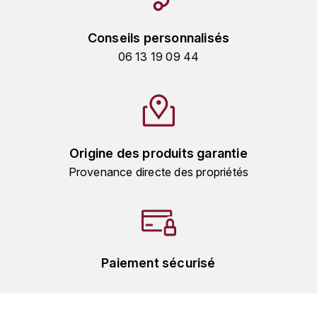
MICHEL COUVREUR
DUBAND DAVID
Conseils personnalisés
MONKEY SHOULDER
06 13 19 09 44
DUGAT-PY BERNARD
N
NIEPORT
DUGAT CLAUDE
NIKKA
DUJAC
Origine des produits garantie
O
DUPONT-TISSERANDOT
Provenance directe des propriétés
ORCINES
DURIEUX YANN
OSMANN
DUROCHÉ
P
Paiement sécurisé
E
PENNY BLUE
ENTE ARNAUD
PLANTATION