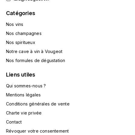
HARMAND-GEOFFROY
Catégories
HUDELOT-NOELLAT ALAIN
Nos vins
Nos champagnes
HÉRITIERS DU COMTE LAFON
Nos spiritueux
J
Notre cave à vin à Vougeot
JACQUESSON
Nos formules de dégustation
JADOT LOUIS
Liens utiles
Qui sommes-nous ?
JAYER-GILLES
Mentions légales
JEANNOT QUENTIN
Conditions générales de vente
Charte vie privée
JOBLOT
Contact
L
Révoquer votre consentement