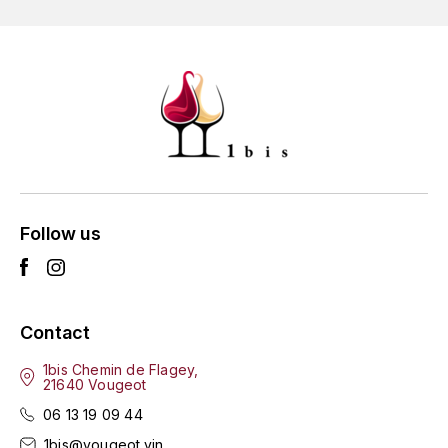
GRAS ALAIN
YUSHAN
GRIVOT JEAN
Z
GROFFIER ROBERT
ZACAPA
GROS A-F
GROS ANNE
Follow us
GUILLON JEAN-MICHEL
GUYOT OLIVIER
Contact
H
1bis Chemin de Flagey,
HAEGELEN-JAYER
21640 Vougeot
06 13 19 09 44
HAISMA MARK
1bis@vougeot.vin