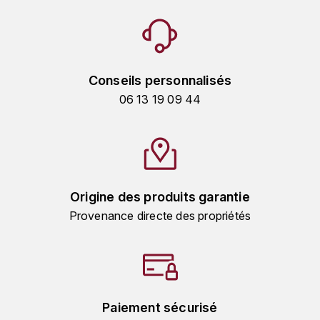
TOKINOKA
FOURRIER JEAN-MARIE
V
G
VELIER
GARCIA PIERRE-OLIVIER
Conseils personnalisés
W
06 13 19 09 44
GAUNOUX FRANÇOIS
WATERFORD
GAVIGNET PHILIPPE
WHYTE MACKAY
GEANTET-PANSIOT
WILLIAM GRANT & SON'S
Origine des produits garantie
Provenance directe des propriétés
GIRARDIN PIERRE
WILLIAMS & HUMBERT
GIRARDIN VINCENT
WINDSOR
Y
GOUGES HENRI
Paiement sécurisé
YAMAZAKURA