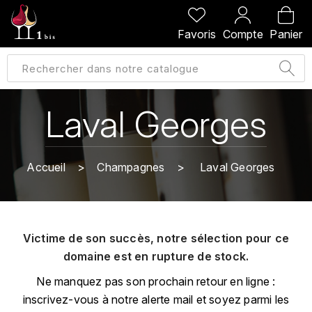
PRÉCÉDENT
PRÉCÉDENT
PRÉCÉDENT
PRÉCÉDENT
Favoris
Compte
Panier
A
A
A
A
ALLEMAGNE
AMBROISE BERTRAND
AGRAPART
ABERLOUR
B
ALSACE
AMIOT-SERVELLE
AKASHI
Laval Georges
BILLECART-SALMON
ARGENTINE
ARLAUD
ARDBEG
BOLLINGER
B
Accueil
Champagnes
Laval Georges
ARNOUX-LACHAUX
ARTIST
BEAUJOLAIS
BOUCHARD CÉDRIC
B
ARNOUX ROBERT
C
BORDEAUX
BENROMACH
Victime de son succès, notre sélection pour ce
AUDOIN CHARLES
CHARTOGNE-TAILLET
domaine est en rupture de stock.
BOURGOGNE
BLACK JAMAÏCA
AUVENAY
CLANDESTIN
Ne manquez pas son prochain retour en ligne :
C
BLACKWELL
inscrivez-vous à notre alerte mail et soyez parmi les
B