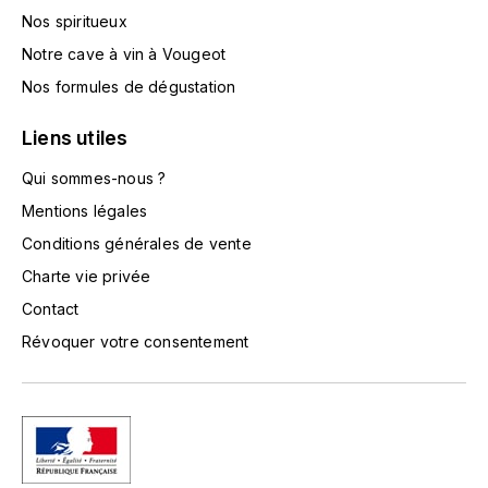
TOKINOKA
Nos spiritueux
FOURRIER JEAN-MARIE
Notre cave à vin à Vougeot
V
G
Nos formules de dégustation
VELIER
GARCIA PIERRE-OLIVIER
Liens utiles
W
GAUNOUX FRANÇOIS
Qui sommes-nous ?
WATERFORD
Mentions légales
GAVIGNET PHILIPPE
WHYTE MACKAY
Conditions générales de vente
Charte vie privée
GEANTET-PANSIOT
WILLIAM GRANT & SON'S
Contact
GIRARDIN PIERRE
WILLIAMS & HUMBERT
Révoquer votre consentement
GIRARDIN VINCENT
WINDSOR
Y
GOUGES HENRI
YAMAZAKURA