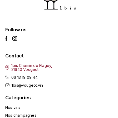
ENTE BENOIT
R
ESMONIN SYLVIE
REAL COMPANIA
EUGÉNIE
Follow us
ROULOT
EYRE JANE
ROZES
F
S
Contact
FAIVELEY
SAINT-ETIENNE
1bis Chemin de Flagey,
21640 Vougeot
T
FAURE NICOLAS
06 13 19 09 44
TAYLOR'S
1bis@vougeot.vin
FELETTIG
THE GLENLIVET
Catégories
FERRET
Nos vins
TOGOUCHI
FONTAINE-GAGNARD
Nos champagnes