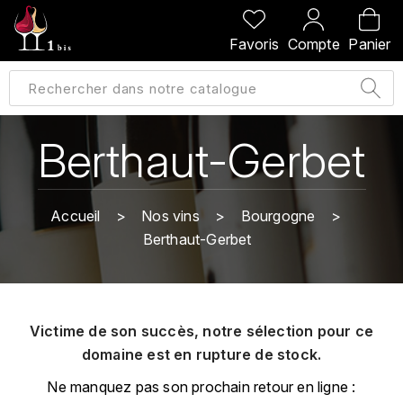
PRÉCÉDENT
PRÉCÉDENT
PRÉCÉDENT
PRÉCÉDENT
Favoris
Compte
Panier
A
A
A
A
ALLEMAGNE
AMBROISE BERTRAND
AGRAPART
ABERLOUR
B
ALSACE
AMIOT-SERVELLE
AKASHI
Berthaut-Gerbet
BILLECART-SALMON
ARGENTINE
ARLAUD
ARDBEG
BOLLINGER
B
Accueil
Nos vins
Bourgogne
ARNOUX-LACHAUX
ARTIST
Berthaut-Gerbet
BEAUJOLAIS
BOUCHARD CÉDRIC
B
ARNOUX ROBERT
C
BORDEAUX
BENROMACH
AUDOIN CHARLES
CHARTOGNE-TAILLET
Victime de son succès, notre sélection pour ce
BOURGOGNE
BLACK JAMAÏCA
AUVENAY
domaine est en rupture de stock.
CLANDESTIN
C
BLACKWELL
Ne manquez pas son prochain retour en ligne :
B