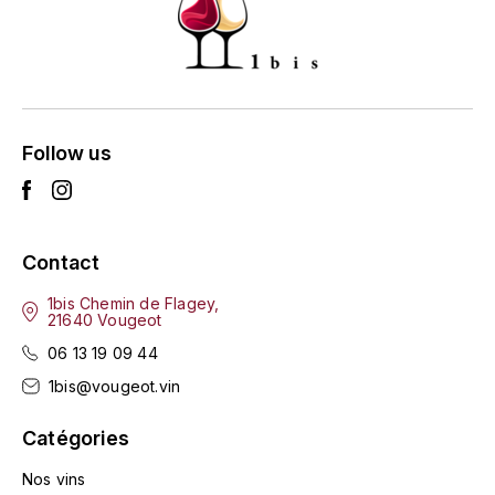
ENTE BENOIT
R
ESMONIN SYLVIE
REAL COMPANIA
EUGÉNIE
ROULOT
Follow us
EYRE JANE
ROZES
F
S
FAIVELEY
Contact
SAINT-ETIENNE
1bis Chemin de Flagey,
T
FAURE NICOLAS
21640 Vougeot
TAYLOR'S
06 13 19 09 44
FELETTIG
1bis@vougeot.vin
THE GLENLIVET
FERRET
Catégories
TOGOUCHI
FONTAINE-GAGNARD
Nos vins