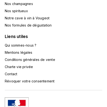
TOKINOKA
Nos champagnes
FOURRIER JEAN-MARIE
Nos spiritueux
V
G
Notre cave à vin à Vougeot
VELIER
Nos formules de dégustation
GARCIA PIERRE-OLIVIER
W
Liens utiles
GAUNOUX FRANÇOIS
WATERFORD
Qui sommes-nous ?
GAVIGNET PHILIPPE
WHYTE MACKAY
Mentions légales
Conditions générales de vente
GEANTET-PANSIOT
WILLIAM GRANT & SON'S
Charte vie privée
GIRARDIN PIERRE
Contact
WILLIAMS & HUMBERT
Révoquer votre consentement
GIRARDIN VINCENT
WINDSOR
Y
GOUGES HENRI
YAMAZAKURA