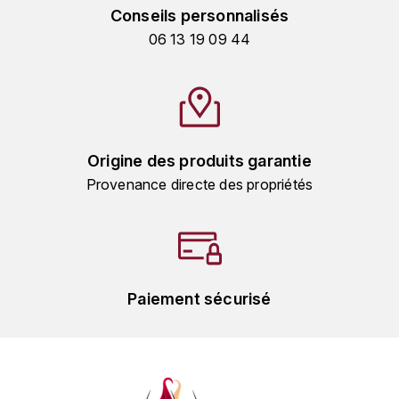
MICHEL COUVREUR
Conseils personnalisés
DUBAND DAVID
06 13 19 09 44
MONKEY SHOULDER
DUGAT-PY BERNARD
N
NIEPORT
DUGAT CLAUDE
Origine des produits garantie
NIKKA
DUJAC
Provenance directe des propriétés
O
DUPONT-TISSERANDOT
ORCINES
DURIEUX YANN
OSMANN
DUROCHÉ
Paiement sécurisé
P
E
PENNY BLUE
ENTE ARNAUD
PLANTATION