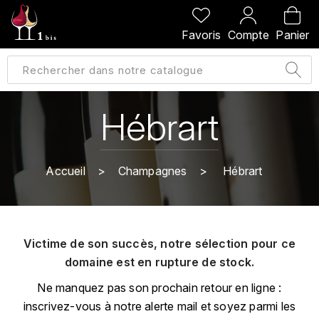
PRÉCÉDENT
PRÉCÉDENT
PRÉCÉDENT
PRÉCÉDENT
Favoris
Compte
Panier
A
A
A
A
ALLEMAGNE
AMBROISE BERTRAND
AGRAPART
ABERLOUR
B
ALSACE
AMIOT-SERVELLE
AKASHI
Hébrart
BILLECART-SALMON
ARGENTINE
ARLAUD
ARDBEG
BOLLINGER
B
Accueil
Champagnes
Hébrart
ARNOUX-LACHAUX
ARTIST
BEAUJOLAIS
BOUCHARD CÉDRIC
B
ARNOUX ROBERT
C
BORDEAUX
BENROMACH
Victime de son succès, notre sélection pour ce
AUDOIN CHARLES
CHARTOGNE-TAILLET
domaine est en rupture de stock.
BOURGOGNE
BLACK JAMAÏCA
AUVENAY
CLANDESTIN
Ne manquez pas son prochain retour en ligne :
C
BLACKWELL
inscrivez-vous à notre alerte mail et soyez parmi les
B