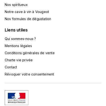
TOKINOKA
Nos spiritueux
FOURRIER JEAN-MARIE
Notre cave à vin à Vougeot
V
G
Nos formules de dégustation
VELIER
GARCIA PIERRE-OLIVIER
Liens utiles
W
GAUNOUX FRANÇOIS
Qui sommes-nous ?
WATERFORD
Mentions légales
GAVIGNET PHILIPPE
WHYTE MACKAY
Conditions générales de vente
Charte vie privée
GEANTET-PANSIOT
WILLIAM GRANT & SON'S
Contact
GIRARDIN PIERRE
WILLIAMS & HUMBERT
Révoquer votre consentement
GIRARDIN VINCENT
WINDSOR
Y
GOUGES HENRI
YAMAZAKURA