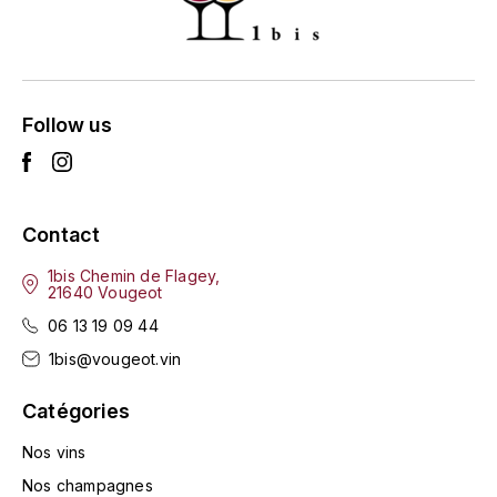
ENTE BENOIT
R
ESMONIN SYLVIE
REAL COMPANIA
EUGÉNIE
Follow us
ROULOT
EYRE JANE
ROZES
F
S
Contact
FAIVELEY
SAINT-ETIENNE
1bis Chemin de Flagey,
21640 Vougeot
T
FAURE NICOLAS
06 13 19 09 44
TAYLOR'S
1bis@vougeot.vin
FELETTIG
THE GLENLIVET
Catégories
FERRET
Nos vins
TOGOUCHI
FONTAINE-GAGNARD
Nos champagnes