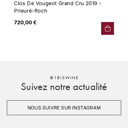
GRAS ALAIN
Clos De Vougeot Grand Cru 2019 -
Prieuré-Roch
YUSHAN
GRIVOT JEAN
Z
720,00 €
GROFFIER ROBERT
ZACAPA
GROS A-F
GROS ANNE
GUILLON JEAN-MICHEL
@1BISWINE
Suivez notre actualité
GUYOT OLIVIER
H
HAEGELEN-JAYER
NOUS SUIVRE SUR INSTAGRAM
HAISMA MARK