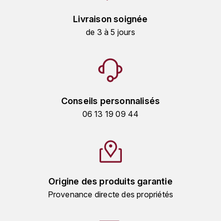
LA VIGNERAIE
Livraison soignée
LECHENEAUT VINCENT
de 3 à 5 jours
LEFLAIVE
LE MOINE LUCIEN
Conseils personnalisés
LEROY
06 13 19 09 44
LES HORÉES
LIGNIER-MICHELOT VIRGILE
LIGNIER HUBERT
Origine des produits garantie
Provenance directe des propriétés
LIVERA PHILIPPE