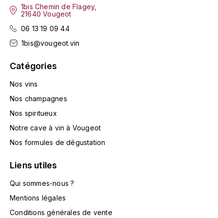
1bis Chemin de Flagey,
MONGEARD-MUGNERET
21640 Vougeot
06 13 19 09 44
MOREAU BERNARD
1bis@vougeot.vin
MORET DAVID
Catégories
Nos vins
MOREY MARC
Nos champagnes
MOREY PIERRE
Nos spiritueux
Notre cave à vin à Vougeot
MORTET ARNAUD
Nos formules de dégustation
MORTET DENIS
Liens utiles
MUGNERET-GIBOURG
Qui sommes-nous ?
Mentions légales
MUGNERET GÉRARD
Conditions générales de vente