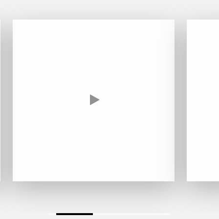
HARMAND-GEOFFROY
HUDELOT-NOELLAT ALAIN
HÉRITIERS DU COMTE LAFON
J
JACQUESSON
JADOT LOUIS
JAYER-GILLES
JEANNOT QUENTIN
JOBLOT
L