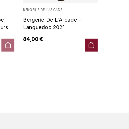
Vin De P
BERGERIE DE L'ARCADE
2019 - D
se
Bergerie De L'Arcade -
90,00 €
urs
Languedoc 2021
84,00 €