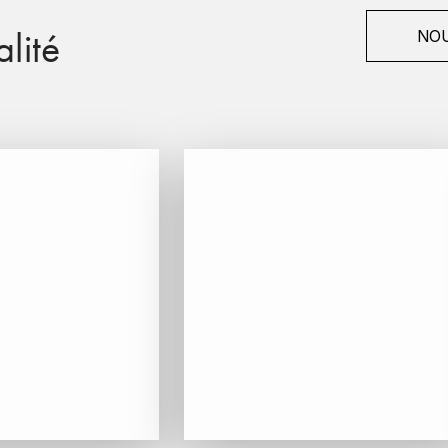
lité
NOU