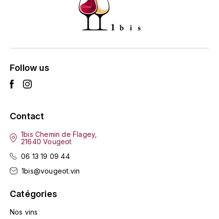
ENTE BENOIT
R
ESMONIN SYLVIE
REAL COMPANIA
EUGÉNIE
ROULOT
Follow us
EYRE JANE
ROZES
F
S
FAIVELEY
Contact
SAINT-ETIENNE
1bis Chemin de Flagey,
T
FAURE NICOLAS
21640 Vougeot
TAYLOR'S
06 13 19 09 44
FELETTIG
1bis@vougeot.vin
THE GLENLIVET
FERRET
Catégories
TOGOUCHI
FONTAINE-GAGNARD
Nos vins