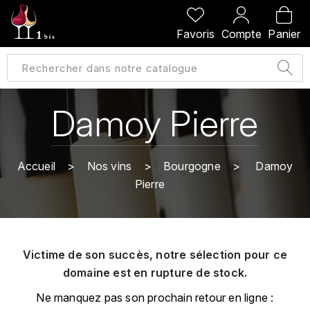
PRÉCÉDENT
PRÉCÉDENT
PRÉCÉDENT
PRÉCÉDENT
Favoris
Compte
Panier
A
A
A
A
ALLEMAGNE
AMBROISE BERTRAND
AGRAPART
ABERLOUR
B
ALSACE
AMIOT-SERVELLE
AKASHI
Damoy Pierre
BILLECART-SALMON
ARGENTINE
ARLAUD
ARDBEG
BOLLINGER
B
Accueil
Nos vins
Bourgogne
Damoy
ARNOUX-LACHAUX
ARTIST
Pierre
BEAUJOLAIS
BOUCHARD CÉDRIC
B
ARNOUX ROBERT
C
BORDEAUX
BENROMACH
AUDOIN CHARLES
CHARTOGNE-TAILLET
Victime de son succès, notre sélection pour ce
BOURGOGNE
BLACK JAMAÏCA
AUVENAY
domaine est en rupture de stock.
CLANDESTIN
C
BLACKWELL
Ne manquez pas son prochain retour en ligne :
B