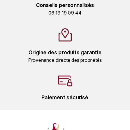
MICHEL COUVREUR
Conseils personnalisés
DUBAND DAVID
06 13 19 09 44
MONKEY SHOULDER
DUGAT-PY BERNARD
N
NIEPORT
DUGAT CLAUDE
Origine des produits garantie
NIKKA
DUJAC
Provenance directe des propriétés
O
DUPONT-TISSERANDOT
ORCINES
DURIEUX YANN
OSMANN
DUROCHÉ
Paiement sécurisé
P
E
PENNY BLUE
ENTE ARNAUD
PLANTATION