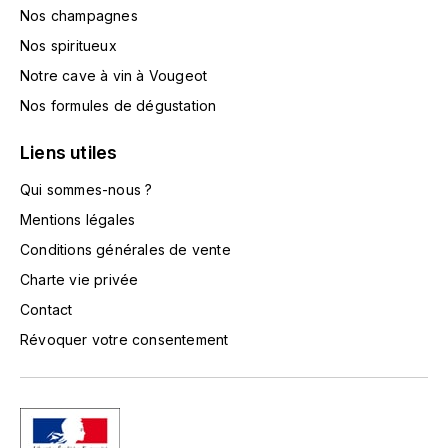
TOKINOKA
Nos champagnes
FOURRIER JEAN-MARIE
Nos spiritueux
V
G
Notre cave à vin à Vougeot
VELIER
Nos formules de dégustation
GARCIA PIERRE-OLIVIER
W
Liens utiles
GAUNOUX FRANÇOIS
WATERFORD
Qui sommes-nous ?
GAVIGNET PHILIPPE
WHYTE MACKAY
Mentions légales
Conditions générales de vente
GEANTET-PANSIOT
WILLIAM GRANT & SON'S
Charte vie privée
GIRARDIN PIERRE
Contact
WILLIAMS & HUMBERT
Révoquer votre consentement
GIRARDIN VINCENT
WINDSOR
Y
GOUGES HENRI
YAMAZAKURA