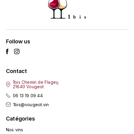
ENTE BENOIT
R
ESMONIN SYLVIE
REAL COMPANIA
EUGÉNIE
ROULOT
Follow us
EYRE JANE
ROZES
F
S
FAIVELEY
Contact
SAINT-ETIENNE
1bis Chemin de Flagey,
T
FAURE NICOLAS
21640 Vougeot
TAYLOR'S
06 13 19 09 44
FELETTIG
1bis@vougeot.vin
THE GLENLIVET
FERRET
Catégories
TOGOUCHI
FONTAINE-GAGNARD
Nos vins