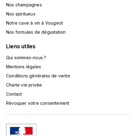
TOKINOKA
Nos champagnes
FOURRIER JEAN-MARIE
Nos spiritueux
V
G
Notre cave à vin à Vougeot
VELIER
Nos formules de dégustation
GARCIA PIERRE-OLIVIER
W
Liens utiles
GAUNOUX FRANÇOIS
WATERFORD
Qui sommes-nous ?
GAVIGNET PHILIPPE
WHYTE MACKAY
Mentions légales
Conditions générales de vente
GEANTET-PANSIOT
WILLIAM GRANT & SON'S
Charte vie privée
GIRARDIN PIERRE
Contact
WILLIAMS & HUMBERT
Révoquer votre consentement
GIRARDIN VINCENT
WINDSOR
Y
GOUGES HENRI
YAMAZAKURA