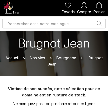
PRÉCÉDENT
PRÉCÉDENT
PRÉCÉDENT
PRÉCÉDENT
Favoris
Compte
Panier
A
A
A
A
ALLEMAGNE
AMBROISE BERTRAND
AGRAPART
ABERLOUR
B
ALSACE
AMIOT-SERVELLE
AKASHI
Brugnot Jean
BILLECART-SALMON
ARGENTINE
ARLAUD
ARDBEG
BOLLINGER
B
Accueil
Nos vins
Bourgogne
Brugnot
ARNOUX-LACHAUX
ARTIST
Jean
BEAUJOLAIS
BOUCHARD CÉDRIC
B
ARNOUX ROBERT
C
BORDEAUX
BENROMACH
AUDOIN CHARLES
CHARTOGNE-TAILLET
Victime de son succès, notre sélection pour ce
BOURGOGNE
BLACK JAMAÏCA
AUVENAY
domaine est en rupture de stock.
CLANDESTIN
C
BLACKWELL
Ne manquez pas son prochain retour en ligne :
B