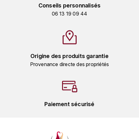
MICHEL COUVREUR
Conseils personnalisés
DUBAND DAVID
06 13 19 09 44
MONKEY SHOULDER
DUGAT-PY BERNARD
N
NIEPORT
DUGAT CLAUDE
Origine des produits garantie
NIKKA
DUJAC
Provenance directe des propriétés
O
DUPONT-TISSERANDOT
ORCINES
DURIEUX YANN
OSMANN
DUROCHÉ
Paiement sécurisé
P
E
PENNY BLUE
ENTE ARNAUD
PLANTATION