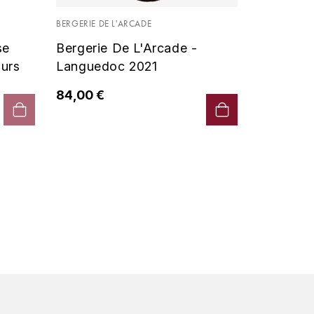
Vin De P
BERGERIE DE L'ARCADE
2019 - D
se
Bergerie De L'Arcade -
90,00 €
urs
Languedoc 2021
84,00 €