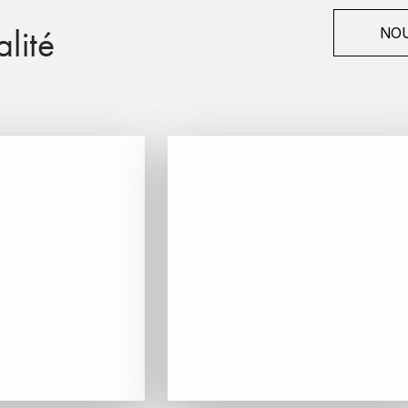
lité
NOU