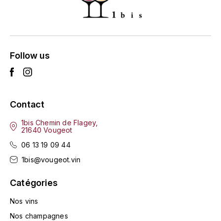
ENTE BENOIT
R
ESMONIN SYLVIE
REAL COMPANIA
EUGÉNIE
Follow us
ROULOT
EYRE JANE
ROZES
F
S
Contact
FAIVELEY
SAINT-ETIENNE
1bis Chemin de Flagey,
21640 Vougeot
T
FAURE NICOLAS
06 13 19 09 44
TAYLOR'S
1bis@vougeot.vin
FELETTIG
THE GLENLIVET
Catégories
FERRET
Nos vins
TOGOUCHI
FONTAINE-GAGNARD
Nos champagnes