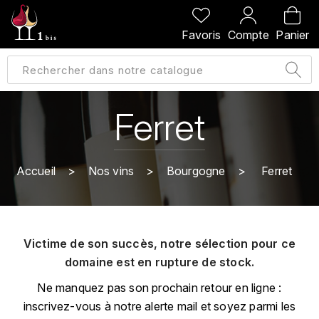
PRÉCÉDENT
PRÉCÉDENT
PRÉCÉDENT
PRÉCÉDENT
Favoris
Compte
Panier
A
A
A
A
ALLEMAGNE
AMBROISE BERTRAND
AGRAPART
ABERLOUR
B
ALSACE
AMIOT-SERVELLE
AKASHI
Ferret
BILLECART-SALMON
ARGENTINE
ARLAUD
ARDBEG
BOLLINGER
B
Accueil
Nos vins
Bourgogne
Ferret
ARNOUX-LACHAUX
ARTIST
BEAUJOLAIS
BOUCHARD CÉDRIC
B
ARNOUX ROBERT
C
BORDEAUX
BENROMACH
Victime de son succès, notre sélection pour ce
AUDOIN CHARLES
CHARTOGNE-TAILLET
domaine est en rupture de stock.
BOURGOGNE
BLACK JAMAÏCA
AUVENAY
CLANDESTIN
Ne manquez pas son prochain retour en ligne :
C
BLACKWELL
inscrivez-vous à notre alerte mail et soyez parmi les
B