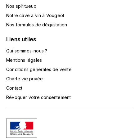
TOKINOKA
Nos spiritueux
FOURRIER JEAN-MARIE
Notre cave à vin à Vougeot
V
G
Nos formules de dégustation
VELIER
GARCIA PIERRE-OLIVIER
Liens utiles
W
GAUNOUX FRANÇOIS
Qui sommes-nous ?
WATERFORD
Mentions légales
GAVIGNET PHILIPPE
WHYTE MACKAY
Conditions générales de vente
Charte vie privée
GEANTET-PANSIOT
WILLIAM GRANT & SON'S
Contact
GIRARDIN PIERRE
WILLIAMS & HUMBERT
Révoquer votre consentement
GIRARDIN VINCENT
WINDSOR
Y
GOUGES HENRI
YAMAZAKURA