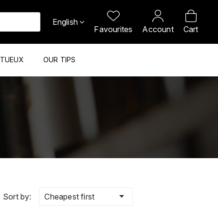
English
Favourites
Account
Cart
ITUEUX
OUR TIPS

Cheapest first
Sort by: