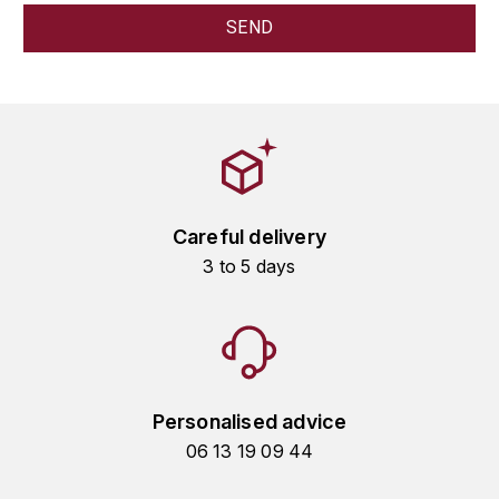
L'ARLOT (DOMAINE DE)
LAFARGE MICHEL
LAMARCHE FRANÇOIS
LAMBRAYS (DOMAINE DES)
Careful delivery
LAMY-CAILLAT
3 to 5 days
LAMY HUBERT
LAMY RENÉ
LATOUR LOUIS
Personalised advice
06 13 19 09 44
LAURENT DOMINIQUE