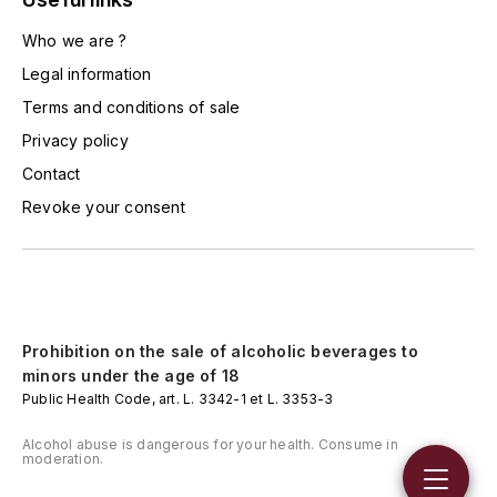
MONGEARD-MUGNERET
Who we are ?
Legal information
MOREAU BERNARD
Terms and conditions of sale
MORET DAVID
Privacy policy
Contact
MOREY MARC
Revoke your consent
MOREY PIERRE
MORTET ARNAUD
Prohibition on the sale of alcoholic beverages to
MORTET DENIS
minors under the age of 18
Public Health Code, art. L. 3342-1 et L. 3353-3
MUGNERET-GIBOURG
Alcohol abuse is dangerous for your health. Consume in
moderation.
MUGNERET GÉRARD