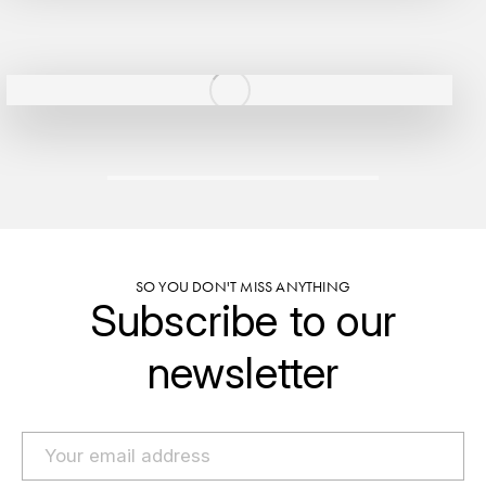
HARMAND-GEOFFROY
HUDELOT-NOELLAT ALAIN
HÉRITIERS DU COMTE LAFON
J
JACQUESSON
JADOT LOUIS
SO YOU DON'T MISS ANYTHING
Subscribe to our
JAYER-GILLES
newsletter
JEANNOT QUENTIN
JOBLOT
L