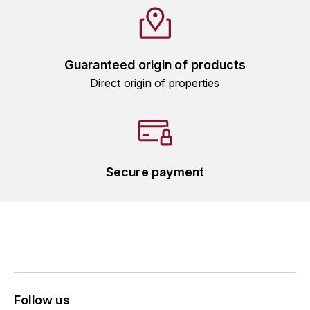
LA VIGNERAIE
LECHENEAUT VINCENT
Guaranteed origin of products
LEFLAIVE
Direct origin of properties
LE MOINE LUCIEN
LEROY
Secure payment
LES HORÉES
LIGNIER-MICHELOT VIRGILE
LIGNIER HUBERT
LIVERA PHILIPPE
Follow us