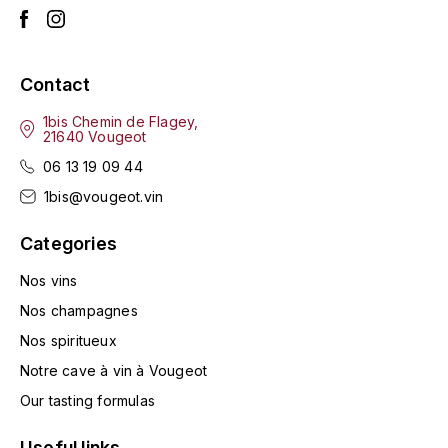
LORENZON
M
MACHARD DE GRAMONT
Contact
1bis Chemin de Flagey,
MAGNIEN FRÉDÉRIC
21640 Vougeot
06 13 19 09 44
MAGNIEN HENRI
1bis@vougeot.vin
MAISON AMBROISE
Categories
MATROT
Nos vins
Nos champagnes
MAXIME CROTET
Nos spiritueux
Notre cave à vin à Vougeot
MIKULSKI FRANÇOIS
Our tasting formulas
MOILLARD-GRIVOT
Useful links