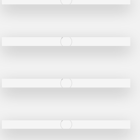
GRAS ALAIN
YUSHAN
GRIVOT JEAN
Z
GROFFIER ROBERT
ZACAPA
GROS A-F
GROS ANNE
GUILLON JEAN-MICHEL
GUYOT OLIVIER
H
HAEGELEN-JAYER
HAISMA MARK