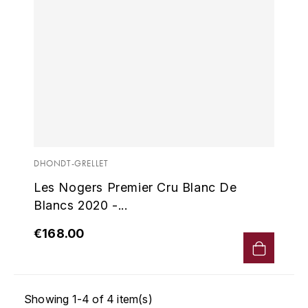
KROHN
DANCER VINCENT
L
LA MAISON DU WHISKY
DAUVISSAT VINCENT
LINDRUM
DELAGRANGE BERNARD
LONGMORN
DELARCHE MARIUS
M
DHONDT-GRELLET
DESAUNAY-BISSEY
MACALLAN
Les Nogers Premier Cru Blanc De
DE VILLAINE (DOMAINE DE)
Blancs 2020 -...
MAC MALDEN
€168.00
DOMAINE DE LA BONGRAN
MALTECO
DOMAINE FOURRIER
MESSIAS
Showing 1-4 of 4 item(s)
DROUHIN JOSEPH