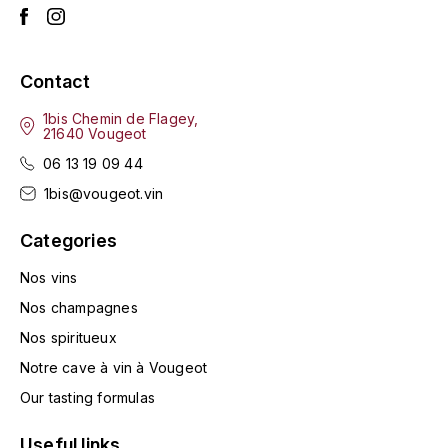
L'ARLOT (DOMAINE DE)
LAFARGE MICHEL
Contact
LAMARCHE FRANÇOIS
1bis Chemin de Flagey,
21640 Vougeot
06 13 19 09 44
LAMBRAYS (DOMAINE DES)
1bis@vougeot.vin
LAMY-CAILLAT
Categories
LAMY HUBERT
Nos vins
Nos champagnes
LAMY RENÉ
Nos spiritueux
LATOUR LOUIS
Notre cave à vin à Vougeot
Our tasting formulas
LAURENT DOMINIQUE
Useful links