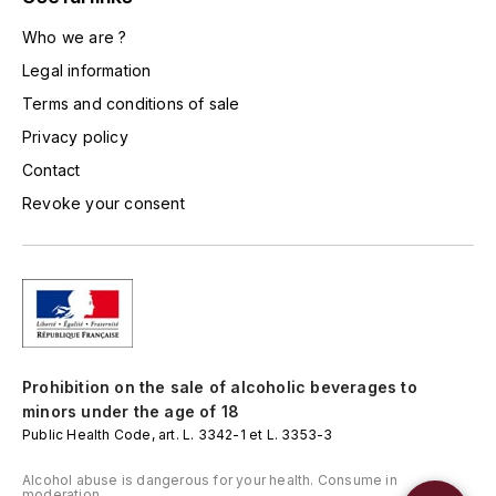
LA VIGNERAIE
Who we are ?
LECHENEAUT VINCENT
Legal information
Terms and conditions of sale
LEFLAIVE
Privacy policy
Contact
LE MOINE LUCIEN
Revoke your consent
LEROY
LES HORÉES
LIGNIER-MICHELOT VIRGILE
Prohibition on the sale of alcoholic beverages to
LIGNIER HUBERT
minors under the age of 18
Public Health Code, art. L. 3342-1 et L. 3353-3
LIVERA PHILIPPE
Alcohol abuse is dangerous for your health. Consume in
moderation.