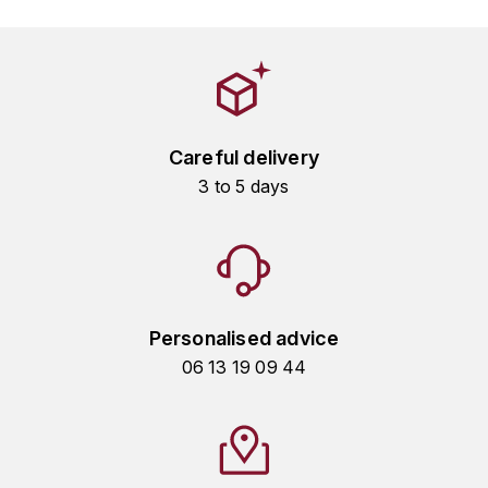
GRAS ALAIN
YUSHAN
GRIVOT JEAN
Z
GROFFIER ROBERT
ZACAPA
Careful delivery
GROS A-F
3 to 5 days
GROS ANNE
GUILLON JEAN-MICHEL
GUYOT OLIVIER
Personalised advice
H
06 13 19 09 44
HAEGELEN-JAYER
HAISMA MARK