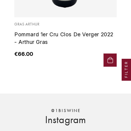
MICHEL COUVREUR
DUBAND DAVID
MONKEY SHOULDER
GRAS ARTHUR
DUGAT-PY BERNARD
N
Pommard 1er Cru Clos De Verger 2022
NIEPORT
DUGAT CLAUDE
- Arthur Gras
€66.00
NIKKA
DUJAC FILS & PÈRE
FILTER
O
DUPONT-TISSERANDOT
ORCINES
DURIEUX YANN
OSMANN
DUROCHÉ
P
E
@1BISWINE
PENNY BLUE
Instagram
ENTE ARNAUD
PLANTATION