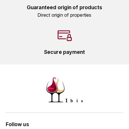
HARMAND-GEOFFROY
Guaranteed origin of products
Direct origin of properties
HUDELOT-NOELLAT ALAIN
HÉRITIERS DU COMTE LAFON
J
Secure payment
JACQUESSON
JADOT LOUIS
JAYER-GILLES
JEANNOT QUENTIN
JOBLOT
Follow us
L