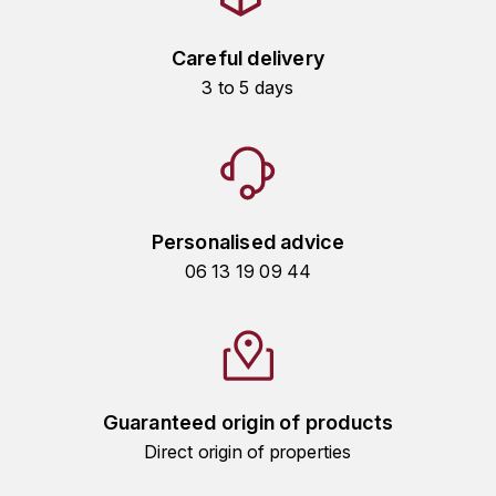
KROHN
DANCER VINCENT
L
Careful delivery
3 to 5 days
LA MAISON DU WHISKY
DAUVISSAT VINCENT
LINDRUM
DELAGRANGE BERNARD
LONGMORN
DELARCHE MARIUS
Personalised advice
M
DESAUNAY-BISSEY
06 13 19 09 44
MACALLAN
DE VILLAINE (DOMAINE DE)
MAC MALDEN
DOMAINE DE LA BONGRAN
MALTECO
Guaranteed origin of products
DOMAINE FOURRIER
Direct origin of properties
MESSIAS
DROUHIN JOSEPH