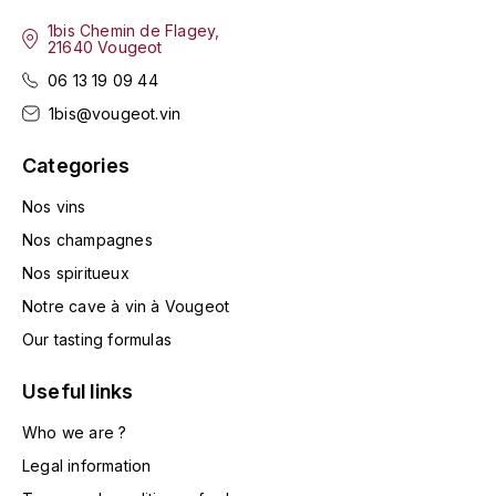
ENTE BENOIT
R
1bis Chemin de Flagey,
21640 Vougeot
ESMONIN SYLVIE
REAL COMPANIA
06 13 19 09 44
1bis@vougeot.vin
EUGÉNIE
ROULOT
Categories
EYRE JANE
ROZES
Nos vins
F
S
Nos champagnes
FAIVELEY
SAINT-ETIENNE
Nos spiritueux
T
Notre cave à vin à Vougeot
FAURE NICOLAS
Our tasting formulas
TAYLOR'S
FELETTIG
Useful links
THE GLENLIVET
FERRET
Who we are ?
TOGOUCHI
Legal information
FONTAINE-GAGNARD