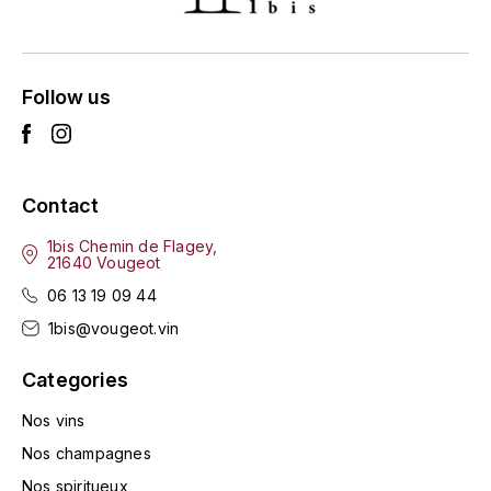
TOGOUCHI
FOURRIER JEAN-MARIE
V
G
Follow us
VELIER
GARCIA PIERRE-OLIVIER
W
GAUNOUX FRANÇOIS
WATERFORD
Contact
GAVIGNET PHILIPPE
WHYTE MACKAY
1bis Chemin de Flagey,
21640 Vougeot
GEANTET-PANSIOT
WILLIAM GRANT & SON'S
06 13 19 09 44
1bis@vougeot.vin
GIRARDIN PIERRE
WILLIAMS & HUMBERT
Categories
GIRARDIN VINCENT
WINDSOR
Nos vins
Y
GOUGES HENRI
Nos champagnes
YAMAZAKURA
Nos spiritueux