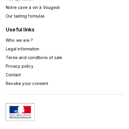
GRAS ALAIN
Notre cave à vin à Vougeot
YUSHAN
GRIVOT JEAN
Our tasting formulas
Z
GROFFIER ROBERT
Useful links
ZACAPA
Who we are ?
GROS A-F
Legal information
GROS ANNE
Terms and conditions of sale
Privacy policy
GUILLON JEAN-MICHEL
Contact
Revoke your consent
GUYOT OLIVIER
H
HAEGELEN-JAYER
HAISMA MARK