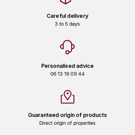
KROHN
DANCER VINCENT
L
Careful delivery
3 to 5 days
LA MAISON DU WHISKY
DAUVISSAT VINCENT
LINDRUM
DELAGRANGE BERNARD
LONGMORN
DELARCHE MARIUS
Personalised advice
M
DESAUNAY-BISSEY
06 13 19 09 44
MACALLAN
DE VILLAINE (DOMAINE DE)
MAC MALDEN
DOMAINE DE LA BONGRAN
MALTECO
Guaranteed origin of products
DOMAINE FOURRIER
Direct origin of properties
MESSIAS
DROUHIN JOSEPH