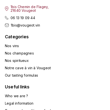
ENTE BENOIT
R
1bis Chemin de Flagey,
21640 Vougeot
ESMONIN SYLVIE
REAL COMPANIA
06 13 19 09 44
1bis@vougeot.vin
EUGÉNIE
ROULOT
Categories
EYRE JANE
ROZES
Nos vins
F
S
Nos champagnes
FAIVELEY
SAINT-ETIENNE
Nos spiritueux
T
Notre cave à vin à Vougeot
FAURE NICOLAS
Our tasting formulas
TAYLOR'S
FELETTIG
Useful links
THE GLENLIVET
FERRET
Who we are ?
TOGOUCHI
Legal information
FONTAINE-GAGNARD