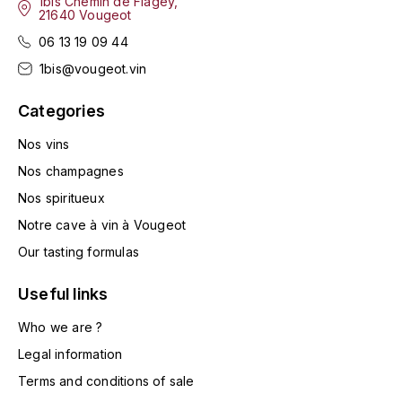
1bis Chemin de Flagey,
ENTE BENOIT
21640 Vougeot
R
06 13 19 09 44
ESMONIN SYLVIE
REAL COMPANIA
1bis@vougeot.vin
EUGÉNIE
ROULOT
Categories
EYRE JANE
ROZES
Nos vins
Nos champagnes
F
S
Nos spiritueux
FAIVELEY
SAINT-ETIENNE
Notre cave à vin à Vougeot
T
Our tasting formulas
FAURE NICOLAS
TAYLOR'S
Useful links
FELETTIG
THE GLENLIVET
Who we are ?
FERRET
Legal information
TOGOUCHI
Terms and conditions of sale
FONTAINE-GAGNARD