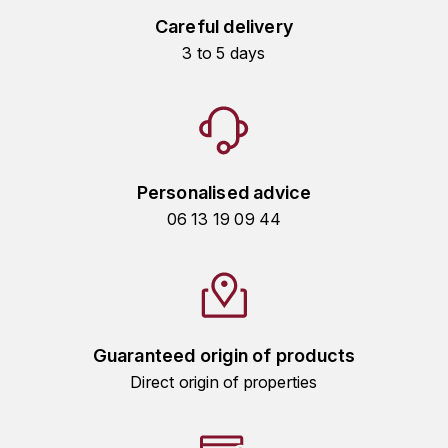
KROHN
Careful delivery
DANCER VINCENT
L
3 to 5 days
LA MAISON DU WHISKY
DAUVISSAT VINCENT
LINDRUM
DELAGRANGE BERNARD
LONGMORN
Personalised advice
DELARCHE MARIUS
06 13 19 09 44
M
DESAUNAY-BISSEY
MACALLAN
DE VILLAINE (DOMAINE DE)
MAC MALDEN
DOMAINE DE LA BONGRAN
Guaranteed origin of products
MALTECO
Direct origin of properties
DOMAINE FOURRIER
MESSIAS
DROUHIN JOSEPH