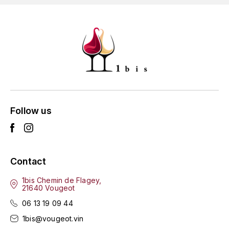
GRAS ALAIN
YUSHAN
GRIVOT JEAN
Z
GROFFIER ROBERT
ZACAPA
GROS A-F
GROS ANNE
Follow us
GUILLON JEAN-MICHEL
GUYOT OLIVIER
Contact
H
1bis Chemin de Flagey,
21640 Vougeot
HAEGELEN-JAYER
06 13 19 09 44
HAISMA MARK
1bis@vougeot.vin