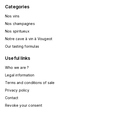
HARMAND-GEOFFROY
Categories
Nos vins
HUDELOT-NOELLAT ALAIN
Nos champagnes
HÉRITIERS DU COMTE LAFON
Nos spiritueux
Notre cave à vin à Vougeot
J
Our tasting formulas
JACQUESSON
Useful links
JADOT LOUIS
Who we are ?
JAYER-GILLES
Legal information
Terms and conditions of sale
JEANNOT QUENTIN
Privacy policy
Contact
JOBLOT
Revoke your consent
L