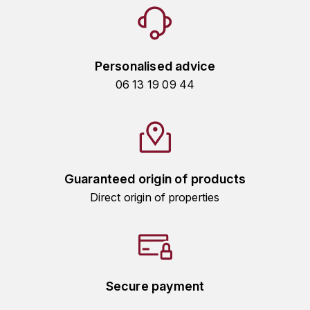
TOGOUCHI
FOURRIER JEAN-MARIE
V
G
VELIER
Personalised advice
GARCIA PIERRE-OLIVIER
06 13 19 09 44
W
GAUNOUX FRANÇOIS
WATERFORD
GAVIGNET PHILIPPE
WHYTE MACKAY
GEANTET-PANSIOT
Guaranteed origin of products
WILLIAM GRANT & SON'S
Direct origin of properties
GIRARDIN PIERRE
WILLIAMS & HUMBERT
GIRARDIN VINCENT
WINDSOR
Y
GOUGES HENRI
Secure payment
YAMAZAKURA