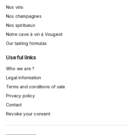
HARMAND-GEOFFROY
Nos vins
Nos champagnes
HUDELOT-NOELLAT ALAIN
Nos spiritueux
Notre cave à vin à Vougeot
HÉRITIERS DU COMTE LAFON
Our tasting formulas
J
Useful links
JACQUESSON
Who we are ?
JADOT LOUIS
Legal information
Terms and conditions of sale
JAYER-GILLES
Privacy policy
JEANNOT QUENTIN
Contact
Revoke your consent
JOBLOT
L