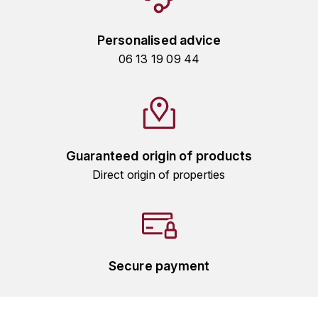
TOGOUCHI
FOURRIER JEAN-MARIE
V
Personalised advice
G
06 13 19 09 44
VELIER
GARCIA PIERRE-OLIVIER
W
GAUNOUX FRANÇOIS
WATERFORD
GAVIGNET PHILIPPE
WHYTE MACKAY
Guaranteed origin of products
Direct origin of properties
GEANTET-PANSIOT
WILLIAM GRANT & SON'S
GIRARDIN PIERRE
WILLIAMS & HUMBERT
GIRARDIN VINCENT
WINDSOR
Secure payment
Y
GOUGES HENRI
YAMAZAKURA