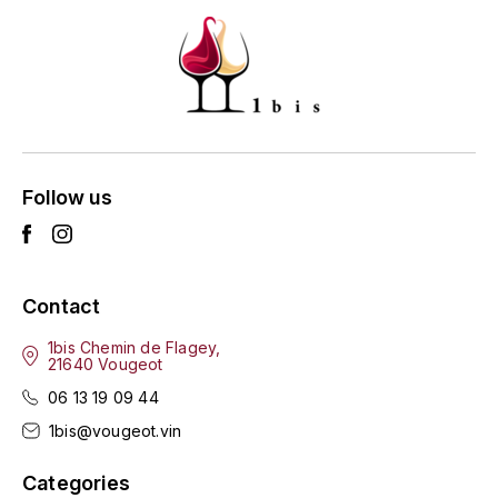
GRAS ALAIN
YUSHAN
GRIVOT JEAN
Z
GROFFIER ROBERT
ZACAPA
GROS A-F
Follow us
GROS ANNE
GUILLON JEAN-MICHEL
Contact
GUYOT OLIVIER
1bis Chemin de Flagey,
21640 Vougeot
H
06 13 19 09 44
HAEGELEN-JAYER
1bis@vougeot.vin
HAISMA MARK
Categories