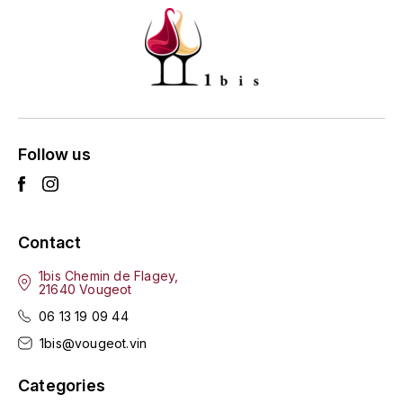
GRAS ALAIN
YUSHAN
GRIVOT JEAN
Z
GROFFIER ROBERT
ZACAPA
GROS A-F
Follow us
GROS ANNE
GUILLON JEAN-MICHEL
Contact
GUYOT OLIVIER
1bis Chemin de Flagey,
21640 Vougeot
H
06 13 19 09 44
HAEGELEN-JAYER
1bis@vougeot.vin
HAISMA MARK
Categories