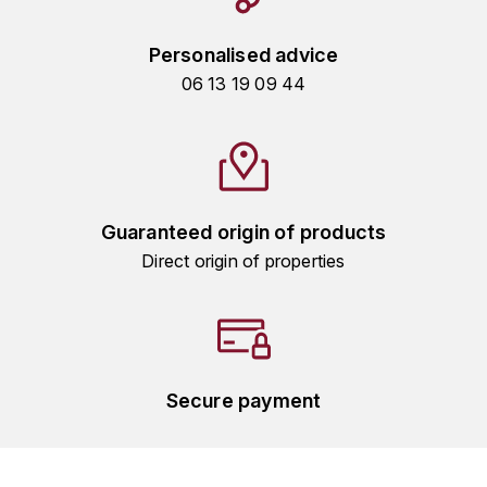
TOGOUCHI
FOURRIER JEAN-MARIE
Personalised advice
V
G
06 13 19 09 44
VELIER
GARCIA PIERRE-OLIVIER
W
GAUNOUX FRANÇOIS
WATERFORD
GAVIGNET PHILIPPE
Guaranteed origin of products
WHYTE MACKAY
Direct origin of properties
GEANTET-PANSIOT
WILLIAM GRANT & SON'S
GIRARDIN PIERRE
WILLIAMS & HUMBERT
GIRARDIN VINCENT
WINDSOR
Secure payment
Y
GOUGES HENRI
YAMAZAKURA