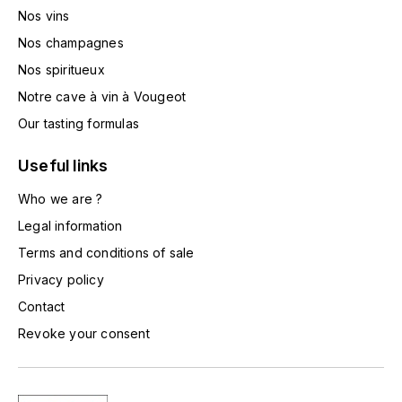
Nos vins
HARMAND-GEOFFROY
Nos champagnes
HUDELOT-NOELLAT ALAIN
Nos spiritueux
Notre cave à vin à Vougeot
HÉRITIERS DU COMTE LAFON
Our tasting formulas
J
Useful links
JACQUESSON
Who we are ?
JADOT LOUIS
Legal information
Terms and conditions of sale
JAYER-GILLES
Privacy policy
Contact
JEANNOT QUENTIN
Revoke your consent
JOBLOT
L