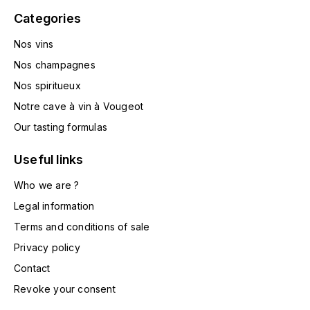
HARMAND-GEOFFROY
Categories
Nos vins
HUDELOT-NOELLAT ALAIN
Nos champagnes
HÉRITIERS DU COMTE LAFON
Nos spiritueux
Notre cave à vin à Vougeot
J
Our tasting formulas
JACQUESSON
Useful links
JADOT LOUIS
Who we are ?
JAYER-GILLES
Legal information
Terms and conditions of sale
JEANNOT QUENTIN
Privacy policy
Contact
JOBLOT
Revoke your consent
L