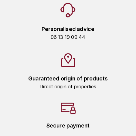
TOGOUCHI
FOURRIER JEAN-MARIE
V
G
VELIER
Personalised advice
GARCIA PIERRE-OLIVIER
06 13 19 09 44
W
GAUNOUX FRANÇOIS
WATERFORD
GAVIGNET PHILIPPE
WHYTE MACKAY
GEANTET-PANSIOT
Guaranteed origin of products
WILLIAM GRANT & SON'S
Direct origin of properties
GIRARDIN PIERRE
WILLIAMS & HUMBERT
GIRARDIN VINCENT
WINDSOR
Y
GOUGES HENRI
Secure payment
YAMAZAKURA