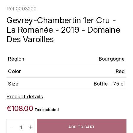
LOIRE
BOILLOT GUILLAUME
DUFOUR JULIE
Réf
0003200
P
CLÉMENT
H
Gevrey-Chambertin 1er Cru -
BOILLOT HENRI
PROVENCE
COLOMA
La Romanée - 2019 - Domaine
HENIN ROMAIN
BOISSON ANNE
Des Varoilles
PYRÉNÉES
CUBANEY
HORIOT SERGE ET OLIVIER
BOUVIER RENÉ
R
D
HÉBRART
Région
Bourgogne
RHÔNE
BOUVIER RÉGIS
DIPLOMATICO
K
Color
Red
S
BRUGNOT JEAN
DROUIN CHRISTIAN
KRUG
SAVOIE
Size
Bottle - 75 cl
C
L
DUNCAN TAYLOR
Product details
SUISSE
CARILLON FRANÇOIS
LANSON
E
€108.00
U
Tax included
CATHIARD SYLVAIN
EL RON PROHIBIDO
LAURENT-PERRIER
USA
F
ADD TO CART
CHAMPY BORIS
LAVAL GEORGES