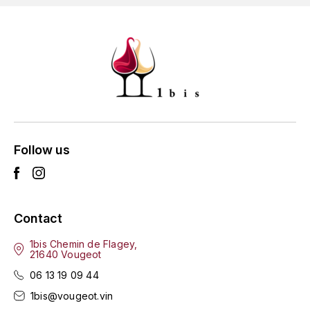
GRAS ALAIN
YUSHAN
GRIVOT JEAN
Z
GROFFIER ROBERT
ZACAPA
GROS A-F
GROS ANNE
Follow us
GUILLON JEAN-MICHEL
GUYOT OLIVIER
Contact
H
1bis Chemin de Flagey,
21640 Vougeot
HAEGELEN-JAYER
06 13 19 09 44
HAISMA MARK
1bis@vougeot.vin