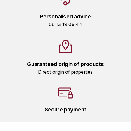
TOGOUCHI
FOURRIER JEAN-MARIE
V
Personalised advice
G
06 13 19 09 44
VELIER
GARCIA PIERRE-OLIVIER
W
GAUNOUX FRANÇOIS
WATERFORD
GAVIGNET PHILIPPE
WHYTE MACKAY
Guaranteed origin of products
Direct origin of properties
GEANTET-PANSIOT
WILLIAM GRANT & SON'S
GIRARDIN PIERRE
WILLIAMS & HUMBERT
GIRARDIN VINCENT
WINDSOR
Secure payment
Y
GOUGES HENRI
YAMAZAKURA