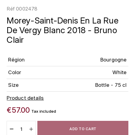
LOIRE
BOILLOT GUILLAUME
DUFOUR JULIE
Réf
0002478
P
CLÉMENT
H
Morey-Saint-Denis En La Rue
BOILLOT HENRI
PROVENCE
COLOMA
De Vergy Blanc 2018 - Bruno
HENIN ROMAIN
BOISSON ANNE
Clair
PYRÉNÉES
CUBANEY
HORIOT SERGE ET OLIVIER
BOUVIER RENÉ
R
D
HÉBRART
Région
Bourgogne
RHÔNE
BOUVIER RÉGIS
DIPLOMATICO
K
Color
White
S
BRUGNOT JEAN
DROUIN CHRISTIAN
KRUG
SAVOIE
Size
Bottle - 75 cl
C
L
DUNCAN TAYLOR
Product details
SUISSE
CARILLON FRANÇOIS
LANSON
E
€57.00
U
Tax included
CATHIARD SYLVAIN
EL RON PROHIBIDO
LAURENT-PERRIER
USA
F
ADD TO CART
CHAMPY BORIS
LAVAL GEORGES