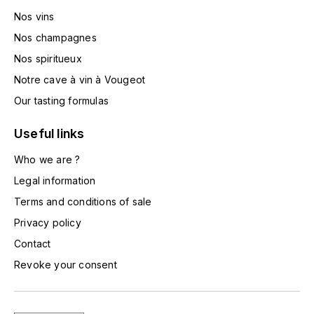
HARMAND-GEOFFROY
Nos vins
Nos champagnes
HUDELOT-NOELLAT ALAIN
Nos spiritueux
Notre cave à vin à Vougeot
HÉRITIERS DU COMTE LAFON
Our tasting formulas
J
Useful links
JACQUESSON
Who we are ?
JADOT LOUIS
Legal information
Terms and conditions of sale
JAYER-GILLES
Privacy policy
JEANNOT QUENTIN
Contact
Revoke your consent
JOBLOT
L