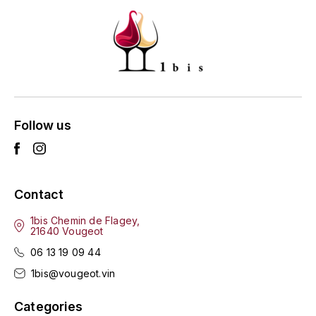
GRAS ALAIN
YUSHAN
GRIVOT JEAN
Z
GROFFIER ROBERT
ZACAPA
GROS A-F
Follow us
GROS ANNE
GUILLON JEAN-MICHEL
Contact
GUYOT OLIVIER
1bis Chemin de Flagey,
21640 Vougeot
H
06 13 19 09 44
HAEGELEN-JAYER
1bis@vougeot.vin
HAISMA MARK
Categories