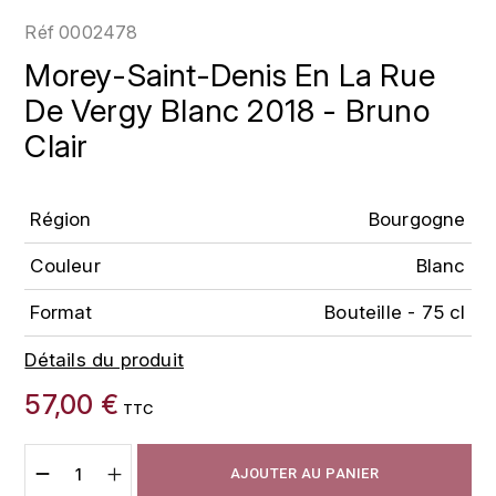
LOIRE
BOILLOT GUILLAUME
DUFOUR JULIE
Réf
0002478
P
CHRISTIAN DROUIN
H
Morey-Saint-Denis En La Rue
BOILLOT HENRI
PROVENCE
CLÉMENT
De Vergy Blanc 2018 - Bruno
HENIN ROMAIN
BOISSON ANNE
Clair
PYRÉNÉES
COLOMA
HORIOT SERGE ET OLIVIER
BOUVIER RENÉ
R
CUBANEY
HÉBRART
Région
Bourgogne
RHÔNE
BOUVIER RÉGIS
D
K
Couleur
Blanc
S
BRUGNOT JEAN
DIPLOMATICO
KRUG
SAVOIE
Format
Bouteille - 75 cl
C
L
DUNCAN TAYLOR
Détails du produit
SUISSE
CARILLON FRANÇOIS
LANSON
E
57,00 €
U
TTC
CATHIARD SYLVAIN
EL RON PROHIBIDO
LAURENT-PERRIER
USA
F
AJOUTER AU PANIER
CHAMPY BORIS
LAVAL GEORGES