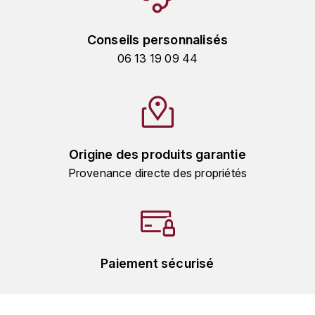
TOKINOKA
FOURRIER JEAN-MARIE
V
Conseils personnalisés
G
06 13 19 09 44
VELIER
GARCIA PIERRE-OLIVIER
W
GAUNOUX FRANÇOIS
WATERFORD
GAVIGNET PHILIPPE
WHYTE MACKAY
Origine des produits garantie
Provenance directe des propriétés
GEANTET-PANSIOT
WILLIAM GRANT & SON'S
GIRARDIN PIERRE
WILLIAMS & HUMBERT
GIRARDIN VINCENT
WINDSOR
Paiement sécurisé
Y
GOUGES HENRI
YAMAZAKURA