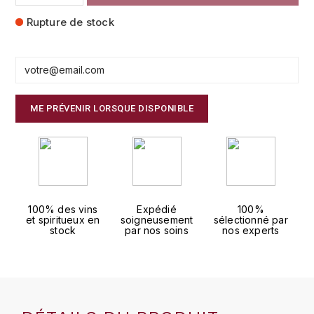
FAUCHON
Rupture de stock
CHARLOPIN-PARIZOT
LEBLOND LUCIEN
FOUR ROSES
CHASSORNEY (DOMAINE DE)
LEDRU MARIE-NOELLE
G
CHEURLIN-NOELLAT MAXIME
LOUISE BRISON
GLENMORANGIE
ME PRÉVENIR LORSQUE DISPONIBLE
M
CHÂTEAU DE CHARODON
GLEN MORAY
MARCOULT MICHEL
CLAIR BRUNO
GRAND MARNIER
MARTINOT FRANÇOISE
CLAIR FRANÇOIS ET DENIS
GUEDES
100% des vins
Expédié
100%
et spiritueux en
soigneusement
sélectionné par
MORET DAVID
CLAVELIER BRUNO
stock
par nos soins
nos experts
GUILLON
MOËT & CHANDON
H
CLERGET YVON
P
HAMPDEN
COCHE-DURY
PETERS PIERRE