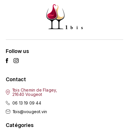
GRAS ALAIN
YUSHAN
GRIVOT JEAN
Z
GROFFIER ROBERT
ZACAPA
GROS A-F
Follow us
GROS ANNE
GUILLON JEAN-MICHEL
Contact
GUYOT OLIVIER
1bis Chemin de Flagey,
21640 Vougeot
H
06 13 19 09 44
HAEGELEN-JAYER
1bis@vougeot.vin
HAISMA MARK
Catégories