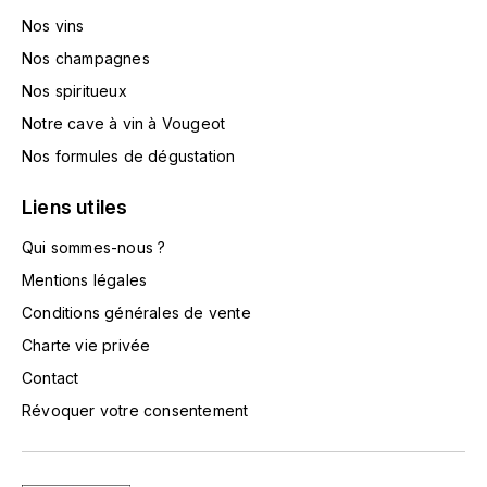
HARMAND-GEOFFROY
Nos vins
Nos champagnes
HUDELOT-NOELLAT ALAIN
Nos spiritueux
Notre cave à vin à Vougeot
HÉRITIERS DU COMTE LAFON
Nos formules de dégustation
J
Liens utiles
JACQUESSON
Qui sommes-nous ?
JADOT LOUIS
Mentions légales
Conditions générales de vente
JAYER-GILLES
Charte vie privée
JEANNOT QUENTIN
Contact
Révoquer votre consentement
JOBLOT
L