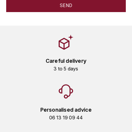
GRAS ALAIN
YUSHAN
GRIVOT JEAN
Z
GROFFIER ROBERT
ZACAPA
GROS A-F
GROS ANNE
Careful delivery
3 to 5 days
GUILLON JEAN-MICHEL
GUYOT OLIVIER
H
Personalised advice
HAEGELEN-JAYER
06 13 19 09 44
HAISMA MARK