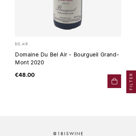
MICHEL COUVREUR
DUBAND DAVID
MONKEY SHOULDER
DUGAT-PY BERNARD
N
NIEPORT
DUGAT CLAUDE
BEL AIR
Domaine Du Bel Air - Bourgueil Grand-
NIKKA
DUJAC FILS & PÈRE
Mont 2020
O
DUPONT-TISSERANDOT
€48.00
FILTER
ORCINES
DURIEUX YANN
OSMANN
DUROCHÉ
P
E
PENNY BLUE
ENTE ARNAUD
PLANTATION
@1BISWINE