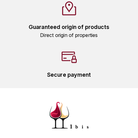
HARMAND-GEOFFROY
HUDELOT-NOELLAT ALAIN
Guaranteed origin of products
Direct origin of properties
HÉRITIERS DU COMTE LAFON
J
JACQUESSON
Secure payment
JADOT LOUIS
JAYER-GILLES
JEANNOT QUENTIN
JOBLOT
L