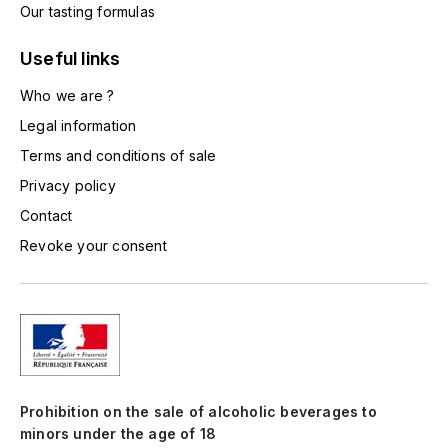
Our tasting formulas
LA VIGNERAIE
Useful links
LECHENEAUT VINCENT
Who we are ?
LEFLAIVE
Legal information
Terms and conditions of sale
LE MOINE LUCIEN
Privacy policy
LEROY
Contact
Revoke your consent
LES HORÉES
LIGNIER-MICHELOT VIRGILE
LIGNIER HUBERT
LIVERA PHILIPPE
Prohibition on the sale of alcoholic beverages to
minors under the age of 18