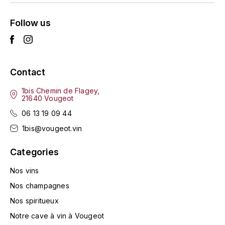
L'ARLOT (DOMAINE DE)
Follow us
LAFARGE MICHEL
LAMARCHE FRANÇOIS
Contact
LAMBRAYS (DOMAINE DES)
1bis Chemin de Flagey,
21640 Vougeot
LAMY-CAILLAT
06 13 19 09 44
1bis@vougeot.vin
LAMY HUBERT
Categories
LAMY RENÉ
Nos vins
LATOUR LOUIS
Nos champagnes
Nos spiritueux
LAURENT DOMINIQUE
Notre cave à vin à Vougeot