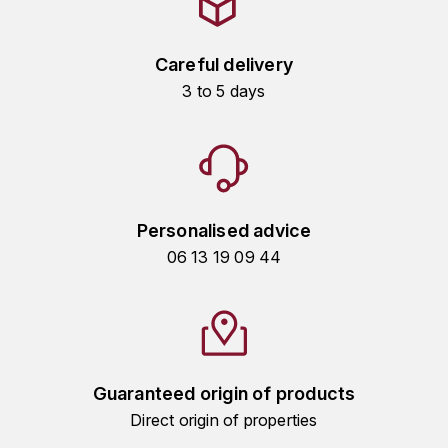
ENTE BENOIT
R
ESMONIN SYLVIE
Careful delivery
REAL COMPANIA
3 to 5 days
EUGÉNIE
ROULOT
EYRE JANE
ROZES
F
S
Personalised advice
FAIVELEY
SAINT-ETIENNE
06 13 19 09 44
T
FAURE NICOLAS
TAYLOR'S
FELETTIG
THE GLENLIVET
FERRET
Guaranteed origin of products
TOGOUCHI
Direct origin of properties
FONTAINE-GAGNARD