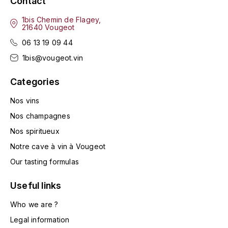
Contact
GRAS ALAIN
YUSHAN
1bis Chemin de Flagey,
GRIVOT JEAN
21640 Vougeot
Z
06 13 19 09 44
GROFFIER ROBERT
ZACAPA
1bis@vougeot.vin
GROS A-F
Categories
GROS ANNE
Nos vins
Nos champagnes
GUILLON JEAN-MICHEL
Nos spiritueux
Notre cave à vin à Vougeot
GUYOT OLIVIER
Our tasting formulas
H
Useful links
HAEGELEN-JAYER
Who we are ?
HAISMA MARK
Legal information