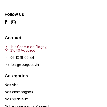
L'ARLOT (DOMAINE DE)
Follow us
LAFARGE MICHEL
LAMARCHE FRANÇOIS
Contact
LAMBRAYS (DOMAINE DES)
1bis Chemin de Flagey,
21640 Vougeot
LAMY-CAILLAT
06 13 19 09 44
LAMY HUBERT
1bis@vougeot.vin
LAMY RENÉ
Categories
Nos vins
LATOUR LOUIS
Nos champagnes
LAURENT DOMINIQUE
Nos spiritueux
Notre cave à vin à Vougeot