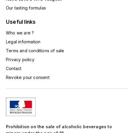
LA VIGNERAIE
Our tasting formulas
LECHENEAUT VINCENT
Useful links
LEFLAIVE
Who we are ?
Legal information
LE MOINE LUCIEN
Terms and conditions of sale
Privacy policy
LEROY
Contact
LES HORÉES
Revoke your consent
LIGNIER-MICHELOT VIRGILE
LIGNIER HUBERT
LIVERA PHILIPPE
Prohibition on the sale of alcoholic beverages to