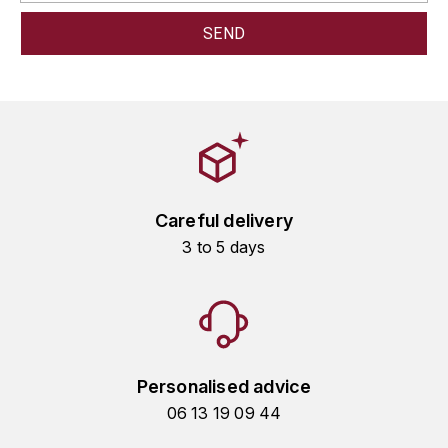
GRAS ALAIN
YUSHAN
GRIVOT JEAN
Z
GROFFIER ROBERT
ZACAPA
GROS A-F
GROS ANNE
Careful delivery
3 to 5 days
GUILLON JEAN-MICHEL
GUYOT OLIVIER
H
HAEGELEN-JAYER
Personalised advice
06 13 19 09 44
HAISMA MARK